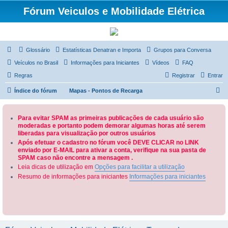
Fórum Veiculos e Mobilidade Elétrica
Glossário
Estatísticas Denatran e Importa
Grupos para Conversa
Veículos no Brasil
Informações para Iniciantes
Vídeos
FAQ
Regras
Registrar
Entrar
P
Índice do fórum
Mapas - Pontos de Recarga
e
s
Para evitar SPAM as primeiras publicações de cada usuário são
moderadas e portanto podem demorar algumas horas até serem
q
liberadas para visualização por outros usuários
u
Após efetuar o cadastro no fórum você DEVE CLICAR no LINK
enviado por E-MAIL para ativar a conta, verifique na sua pasta de
i
SPAM caso não encontre a mensagem .
s
Leia dicas de utilização em
Opções para facilitar a utilização
a
Resumo de informações para iniciantes
Informações para iniciantes
r