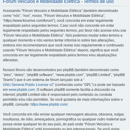
Fórum Veiculos e Mobilidade Elétrica - Termos de uso
Acessando “Fórum Veiculos e Mobilidade Elétrica” (também denominado
como “nós”, “nos”, nosso, “Fórum Veiculos e Mobilidade Elétrica”,
“https://www.forumve.com/forum”), você concorda em estar legalmente
respaldado pelos seguintes termos. Caso você não concorde em estar
legalmente respaldado pelos seguintes termos, por favor não acesse e/ou use
“Fórum Veiculos e Mobilidade Elétrica”. Nós podemos mudar estes termos a
qualquer momento e nós vamos tentar informá-lo sobre tais alterações,
embora nós recomendamos que você revise isso regularmente e continuado
usando “Fórum Veiculos e Mobilidade Elétrica” depois, significa que você
concorda em ser legalmente respaldado pelos termos e/ou atualizações
alteradas.
Nossos fóruns são desenvolvidos por phpBB (também denominado como
“eles”, “deles”, “phpBB software”, “www.phpbb.com”, “phpBB Limited”, “phpBB
Teams”) que é um sistema de fórum lançado sob a “
GNU General Public License v2
” (conhecida como “GPL”) e pode ser baixado
em
www.phpbb.com
. O software phpBB somente facilita a discussão na
internet; phpBB Limited não é responsável pelo conteúdo ou conduta
permitido e/ou não permitido. Se você gostaria de mais informações sobre o
phpBB, consulte:
https://www.phpbb.com/
.
Você concorda em não enviar qualquer mensagem abusiva, obscena, vulgar,
insultuosa, de ódio, ameaçadora, pornográfica ou qualquer outro material que
possa violar qualquer lei do seu país, do país onde “Fórum Veiculos e
Mobilidade Elétrica” está hospedado ou leis internacionais. Se você violar