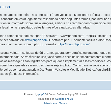
de uso
ominado como “nós”, “nos”, nosso, “Fórum Veiculos e Mobilidade Elétrica”, “https
concorde em estar legalmente respaldado pelos seguintes termos, por favor não a
tentar informá-lo sobre tais alterações, embora nós recomendamos que você revi
er legalmente respaldado pelos termos e/ou atualizações alteradas.
o como “eles”, “deles”, “phpBB software”, “www.phpbb.com”, “phpBB Limited”, “
ode ser baixado em
www.phpbb.com
. O software phpBB somente facilita a discuss
 mais informações sobre o phpBB, consulte:
https://www.phpbb.com/
.
na, vulgar, insultuosa, de ódio, ameaçadora, pornográfica ou qualquer outro mate
 internacionais. Se você violar isso, você corre o risco de ser imediatamente e p
odas as mensagens são registrados para ajudar a implementar essas condições. Vo
a qualquer hora que eles assim o decidam e seja implícito. Como usuário você acei
terceiros sem a sua autorização, “Fórum Veiculos e Mobilidade Elétrica” ou phpB
a exposição dessa informação.
Powered by
phpBB
® Forum Software © phpBB Limited
Traduzido por:
Suporte phpBB
Privacidade
|
Termos