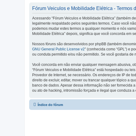
Fórum Veiculos e Mobilidade Elétrica - Termos 
Acessando “Fórum Veiculos e Mobilidade Elétrica” (também den
legalmente respaldado pelos seguintes termos. Caso você não 
podemos mudar estes termos a qualquer momento e nós vamos 
Mobilidade Elétrica” depois, significa que você concorda em s
Nossos fóruns são desenvolvidos por phpBB (também denominad
GNU General Public License v2
” (conhecida como “GPL”) e p
ou conduta permitido e/ou não permitido. Se você gostaria de
Você concorda em não enviar qualquer mensagem abusiva, obsce
“Fórum Veiculos e Mobilidade Elétrica” está hospedado ou leis
Provedor de Internet, se necessário. Os endereços de IP de t
direito de excluir, editar, mover ou trancar qualquer tópico 
banco de dados. Apesar dessa informação não ser fornecida a 
ou ato de hacking, intromissão forçada e ilegal que conduza 
Índice do fórum