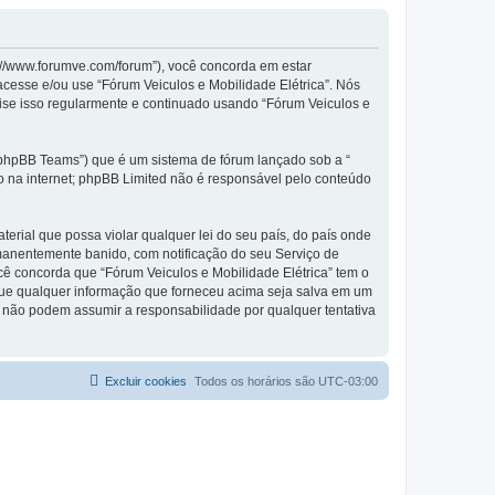
://www.forumve.com/forum”), você concorda em estar
cesse e/ou use “Fórum Veiculos e Mobilidade Elétrica”. Nós
se isso regularmente e continuado usando “Fórum Veiculos e
phpBB Teams”) que é um sistema de fórum lançado sob a “
ão na internet; phpBB Limited não é responsável pelo conteúdo
rial que possa violar qualquer lei do seu país, do país onde
ermanentemente banido, com notificação do seu Serviço de
cê concorda que “Fórum Veiculos e Mobilidade Elétrica” tem o
ta que qualquer informação que forneceu acima seja salva em um
B não podem assumir a responsabilidade por qualquer tentativa
Excluir cookies
Todos os horários são
UTC-03:00