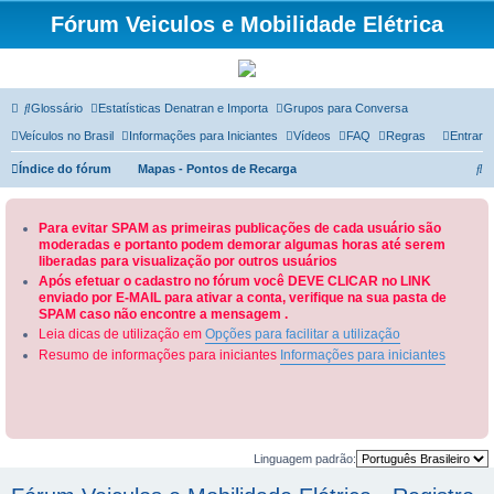
Fórum Veiculos e Mobilidade Elétrica
Glossário
Estatísticas Denatran e Importa
Grupos para Conversa
Veículos no Brasil
Informações para Iniciantes
Vídeos
FAQ
Regras
Entrar
P
Índice do fórum
Mapas - Pontos de Recarga
e
s
Para evitar SPAM as primeiras publicações de cada usuário são
moderadas e portanto podem demorar algumas horas até serem
q
liberadas para visualização por outros usuários
u
Após efetuar o cadastro no fórum você DEVE CLICAR no LINK
enviado por E-MAIL para ativar a conta, verifique na sua pasta de
i
SPAM caso não encontre a mensagem .
s
Leia dicas de utilização em
Opções para facilitar a utilização
a
Resumo de informações para iniciantes
Informações para iniciantes
r
Linguagem padrão: