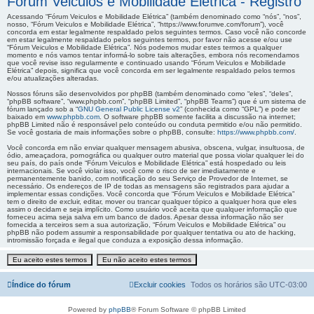
Fórum Veiculos e Mobilidade Elétrica - Registro
Acessando “Fórum Veiculos e Mobilidade Elétrica” (também denominado como “nós”, “nos”,
nosso, “Fórum Veiculos e Mobilidade Elétrica”, “https://www.forumve.com/forum”), você
concorda em estar legalmente respaldado pelos seguintes termos. Caso você não concorde
em estar legalmente respaldado pelos seguintes termos, por favor não acesse e/ou use
“Fórum Veiculos e Mobilidade Elétrica”. Nós podemos mudar estes termos a qualquer
momento e nós vamos tentar informá-lo sobre tais alterações, embora nós recomendamos
que você revise isso regularmente e continuado usando “Fórum Veiculos e Mobilidade
Elétrica” depois, significa que você concorda em ser legalmente respaldado pelos termos
e/ou atualizações alteradas.
Nossos fóruns são desenvolvidos por phpBB (também denominado como “eles”, “deles”,
“phpBB software”, “www.phpbb.com”, “phpBB Limited”, “phpBB Teams”) que é um sistema de
fórum lançado sob a “
GNU General Public License v2
” (conhecida como “GPL”) e pode ser
baixado em
www.phpbb.com
. O software phpBB somente facilita a discussão na internet;
phpBB Limited não é responsável pelo conteúdo ou conduta permitido e/ou não permitido.
Se você gostaria de mais informações sobre o phpBB, consulte:
https://www.phpbb.com/
.
Você concorda em não enviar qualquer mensagem abusiva, obscena, vulgar, insultuosa, de
ódio, ameaçadora, pornográfica ou qualquer outro material que possa violar qualquer lei do
seu país, do país onde “Fórum Veiculos e Mobilidade Elétrica” está hospedado ou leis
internacionais. Se você violar isso, você corre o risco de ser imediatamente e
permanentemente banido, com notificação do seu Serviço de Provedor de Internet, se
necessário. Os endereços de IP de todas as mensagens são registrados para ajudar a
implementar essas condições. Você concorda que “Fórum Veiculos e Mobilidade Elétrica”
tem o direito de excluir, editar, mover ou trancar qualquer tópico a qualquer hora que eles
assim o decidam e seja implícito. Como usuário você aceita que qualquer informação que
forneceu acima seja salva em um banco de dados. Apesar dessa informação não ser
fornecida a terceiros sem a sua autorização, “Fórum Veiculos e Mobilidade Elétrica” ou
phpBB não podem assumir a responsabilidade por qualquer tentativa ou ato de hacking,
intromissão forçada e ilegal que conduza a exposição dessa informação.
Índice do fórum
Excluir cookies
Todos os horários são
UTC-03:00
Powered by
phpBB
® Forum Software © phpBB Limited