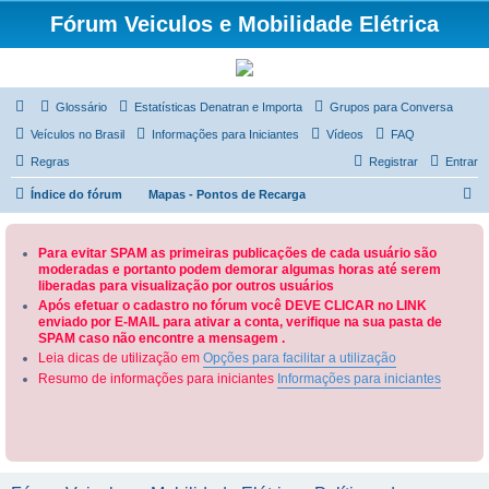
Fórum Veiculos e Mobilidade Elétrica
Glossário
Estatísticas Denatran e Importa
Grupos para Conversa
Veículos no Brasil
Informações para Iniciantes
Vídeos
FAQ
Regras
Registrar
Entrar
P
Índice do fórum
Mapas - Pontos de Recarga
e
s
Para evitar SPAM as primeiras publicações de cada usuário são
moderadas e portanto podem demorar algumas horas até serem
q
liberadas para visualização por outros usuários
u
Após efetuar o cadastro no fórum você DEVE CLICAR no LINK
enviado por E-MAIL para ativar a conta, verifique na sua pasta de
i
SPAM caso não encontre a mensagem .
s
Leia dicas de utilização em
Opções para facilitar a utilização
a
Resumo de informações para iniciantes
Informações para iniciantes
r