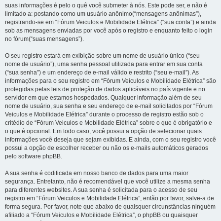
suas informações é pelo o quê você submeter à nós. Este pode ser, e não é
limitado a: postando como um usuário anônimo(“mensagens anônimas”),
registrando-se em “Fórum Veiculos e Mobilidade Elétrica” (“sua conta”) e ainda
sob as mensagens enviadas por você após o registro e enquanto feito o login
no fórum(“suas mensagens”).
O seu registro estará em exibição sobre um nome de usuário único (“seu
nome de usuário”), uma senha pessoal utilizada para entrar em sua conta
(“sua senha”) e um endereço de e-mail válido e restrito (“seu e-mail”). As
informações para o seu registro em “Fórum Veiculos e Mobilidade Elétrica” são
protegidas pelas leis de proteção de dados aplicáveis no país vigente e no
servidor em que estamos hospedados. Qualquer informação além de seu
nome de usuário, sua senha e seu endereço de e-mail solicitados por “Fórum
Veiculos e Mobilidade Elétrica” durante o processo de registro estão sob o
critédio de “Fórum Veiculos e Mobilidade Elétrica” sobre o que é obrigatório e
o que é opcional. Em todo caso, você possui a opção de selecionar quais
informações você deseja que sejam exibidas. E ainda, com o seu registro você
possui a opção de escolher receber ou não os e-mails automáticos gerados
pelo software phpBB.
A sua senha é codificada em nosso banco de dados para uma maior
segurança. Entretanto, não é recomendável que você utilize a mesma senha
para diferentes websites. A sua senha é solicitada para o acesso de seu
registro em “Fórum Veiculos e Mobilidade Elétrica”, então por favor, salve-a de
forma segura. Por favor, note que abaixo de quaisquer circunstâncias ninguém
afiliado a “Fórum Veiculos e Mobilidade Elétrica”, o phpBB ou quaisquer