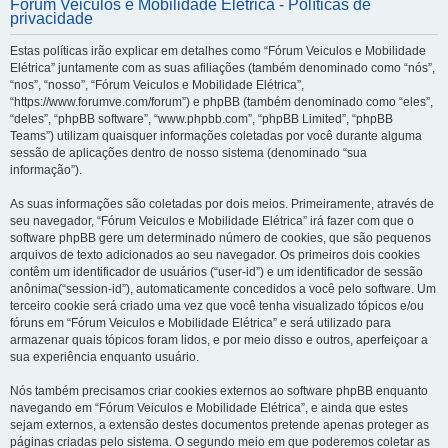
Fórum Veiculos e Mobilidade Elétrica - Políticas de
privacidade
Estas políticas irão explicar em detalhes como “Fórum Veiculos e Mobilidade
Elétrica” juntamente com as suas afiliações (também denominado como “nós”,
“nos”, “nosso”, “Fórum Veiculos e Mobilidade Elétrica”,
“https://www.forumve.com/forum”) e phpBB (também denominado como “eles”,
“deles”, “phpBB software”, “www.phpbb.com”, “phpBB Limited”, “phpBB
Teams”) utilizam quaisquer informações coletadas por você durante alguma
sessão de aplicações dentro de nosso sistema (denominado “sua
informação”).
As suas informações são coletadas por dois meios. Primeiramente, através de
seu navegador, “Fórum Veiculos e Mobilidade Elétrica” irá fazer com que o
software phpBB gere um determinado número de cookies, que são pequenos
arquivos de texto adicionados ao seu navegador. Os primeiros dois cookies
contêm um identificador de usuários (“user-id”) e um identificador de sessão
anônima(“session-id”), automaticamente concedidos a você pelo software. Um
terceiro cookie será criado uma vez que você tenha visualizado tópicos e/ou
fóruns em “Fórum Veiculos e Mobilidade Elétrica” e será utilizado para
armazenar quais tópicos foram lidos, e por meio disso e outros, aperfeiçoar a
sua experiência enquanto usuário.
Nós também precisamos criar cookies externos ao software phpBB enquanto
navegando em “Fórum Veiculos e Mobilidade Elétrica”, e ainda que estes
sejam externos, a extensão destes documentos pretende apenas proteger as
páginas criadas pelo sistema. O segundo meio em que poderemos coletar as