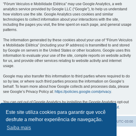
“Fórum Veiculos e Mobilidade Elétrica” may use Google Analytics, a web
analytics service provided by Google LLC (“Google”), to help us understand
how visitors use the site. Google Analytics uses cookies and similar
technologies to collect information about your interactions with the site,
including the pages you visit, the time spent on each page, and general usage
patterns.
The information generated by these cookies about your use of “Fórum Veiculos
e Mobilidade Elétrica” (including your IP address) is transmitted to and stored
by Google on servers in the United States or other locations. Google uses this
information to evaluate your use of the site, compile reports on website activity
for us, and provide other services relating to website activity and internet
usage.
Google may also transfer this information to third parties where required to do
so by law, or where such third parties process the information on Google’s
behalf. To learn more about how Google collects and processes data, please
see Google’s Privacy Policy at:
https://policies.google.com/privacy
.
You can opt out of Google Analytics by installing the Google Analytics opt-out
browser add-on, available at:
https://tools.google.com/dlpage/gaoptout
.
Este site utiliza cookies para garantir que você
desfrute a melhor experiência de navegação.
Índice do fórum
Excluir cookies
Todos os horários são
UTC-03:00
Saiba mais
Powered by
phpBB
® Forum Software © phpBB Limited