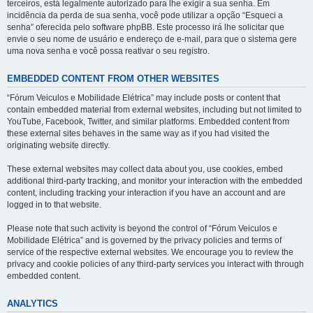
terceiros, está legalmente autorizado para lhe exigir a sua senha. Em
incidência da perda de sua senha, você pode utilizar a opção “Esqueci a
senha” oferecida pelo software phpBB. Este processo irá lhe solicitar que
envie o seu nome de usuário e endereço de e-mail, para que o sistema gere
uma nova senha e você possa reativar o seu registro.
EMBEDDED CONTENT FROM OTHER WEBSITES
“Fórum Veiculos e Mobilidade Elétrica” may include posts or content that
contain embedded material from external websites, including but not limited to
YouTube, Facebook, Twitter, and similar platforms. Embedded content from
these external sites behaves in the same way as if you had visited the
originating website directly.
These external websites may collect data about you, use cookies, embed
additional third-party tracking, and monitor your interaction with the embedded
content, including tracking your interaction if you have an account and are
logged in to that website.
Please note that such activity is beyond the control of “Fórum Veiculos e
Mobilidade Elétrica” and is governed by the privacy policies and terms of
service of the respective external websites. We encourage you to review the
privacy and cookie policies of any third-party services you interact with through
embedded content.
ANALYTICS