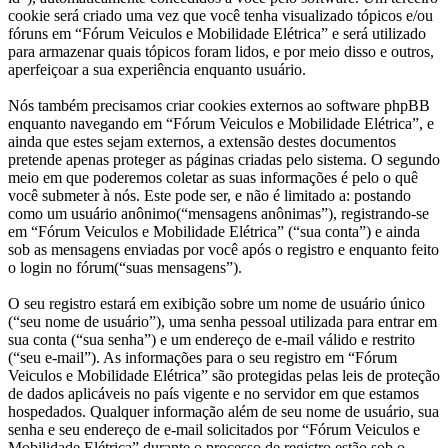
cookie será criado uma vez que você tenha visualizado tópicos e/ou
fóruns em “Fórum Veiculos e Mobilidade Elétrica” e será utilizado
para armazenar quais tópicos foram lidos, e por meio disso e outros,
aperfeiçoar a sua experiência enquanto usuário.
Nós também precisamos criar cookies externos ao software phpBB
enquanto navegando em “Fórum Veiculos e Mobilidade Elétrica”, e
ainda que estes sejam externos, a extensão destes documentos
pretende apenas proteger as páginas criadas pelo sistema. O segundo
meio em que poderemos coletar as suas informações é pelo o quê
você submeter à nós. Este pode ser, e não é limitado a: postando
como um usuário anônimo(“mensagens anônimas”), registrando-se
em “Fórum Veiculos e Mobilidade Elétrica” (“sua conta”) e ainda
sob as mensagens enviadas por você após o registro e enquanto feito
o login no fórum(“suas mensagens”).
O seu registro estará em exibição sobre um nome de usuário único
(“seu nome de usuário”), uma senha pessoal utilizada para entrar em
sua conta (“sua senha”) e um endereço de e-mail válido e restrito
(“seu e-mail”). As informações para o seu registro em “Fórum
Veiculos e Mobilidade Elétrica” são protegidas pelas leis de proteção
de dados aplicáveis no país vigente e no servidor em que estamos
hospedados. Qualquer informação além de seu nome de usuário, sua
senha e seu endereço de e-mail solicitados por “Fórum Veiculos e
Mobilidade Elétrica” durante o processo de registro estão sob o