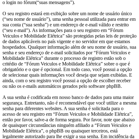
o login no fórum(“suas mensagens”).
O seu registro estará em exibição sobre um nome de usuário único
(“seu nome de usuário”), uma senha pessoal utilizada para entrar em
sua conta (“sua senha”) e um endereço de e-mail válido e restrito
(“seu e-mail”). As informações para o seu registro em “Fórum
Veiculos e Mobilidade Elétrica” são protegidas pelas leis de proteção
de dados aplicáveis no país vigente e no servidor em que estamos
hospedados. Qualquer informação além de seu nome de usuário, sua
senha e seu endereço de e-mail solicitados por “Fórum Veiculos e
Mobilidade Elétrica” durante o processo de registro estão sob o
critédio de “Fórum Veiculos e Mobilidade Elétrica” sobre o que é
obrigatório e o que é opcional. Em todo caso, você possui a opção
de selecionar quais informações você deseja que sejam exibidas. E
ainda, com o seu registro você possui a opção de escolher receber
ou não os e-mails automáticos gerados pelo software phpBB.
A sua senha é codificada em nosso banco de dados para uma maior
segurança. Entretanto, não é recomendável que você utilize a mesma
senha para diferentes websites. A sua senha é solicitada para o
acesso de seu registro em “Fórum Veiculos e Mobilidade Elétrica”,
então por favor, salve-a de forma segura. Por favor, note que abaixo
de quaisquer circunstâncias ninguém afiliado a “Fórum Veiculos e
Mobilidade Elétrica”, o phpBB ou quaisquer terceiros, está
legalmente autorizado para lhe exigir a sua senha. Em incidência da