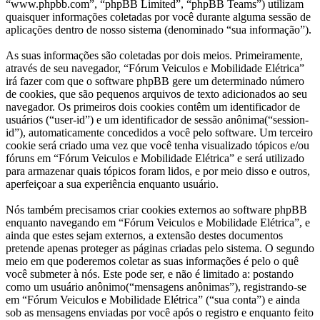
“www.phpbb.com”, “phpBB Limited”, “phpBB Teams”) utilizam
quaisquer informações coletadas por você durante alguma sessão de
aplicações dentro de nosso sistema (denominado “sua informação”).
As suas informações são coletadas por dois meios. Primeiramente,
através de seu navegador, “Fórum Veiculos e Mobilidade Elétrica”
irá fazer com que o software phpBB gere um determinado número
de cookies, que são pequenos arquivos de texto adicionados ao seu
navegador. Os primeiros dois cookies contêm um identificador de
usuários (“user-id”) e um identificador de sessão anônima(“session-
id”), automaticamente concedidos a você pelo software. Um terceiro
cookie será criado uma vez que você tenha visualizado tópicos e/ou
fóruns em “Fórum Veiculos e Mobilidade Elétrica” e será utilizado
para armazenar quais tópicos foram lidos, e por meio disso e outros,
aperfeiçoar a sua experiência enquanto usuário.
Nós também precisamos criar cookies externos ao software phpBB
enquanto navegando em “Fórum Veiculos e Mobilidade Elétrica”, e
ainda que estes sejam externos, a extensão destes documentos
pretende apenas proteger as páginas criadas pelo sistema. O segundo
meio em que poderemos coletar as suas informações é pelo o quê
você submeter à nós. Este pode ser, e não é limitado a: postando
como um usuário anônimo(“mensagens anônimas”), registrando-se
em “Fórum Veiculos e Mobilidade Elétrica” (“sua conta”) e ainda
sob as mensagens enviadas por você após o registro e enquanto feito