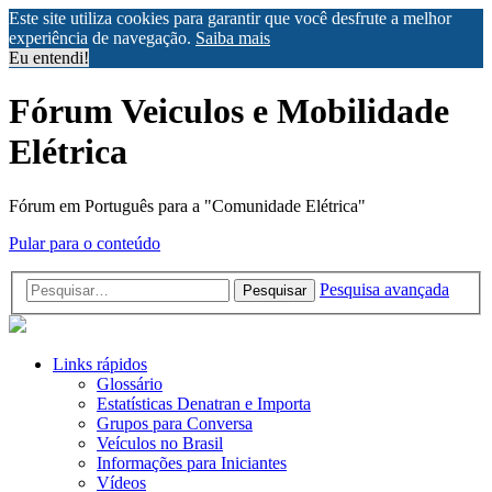
Este site utiliza cookies para garantir que você desfrute a melhor
experiência de navegação.
Saiba mais
Eu entendi!
Fórum Veiculos e Mobilidade
Elétrica
Fórum em Português para a "Comunidade Elétrica"
Pular para o conteúdo
Pesquisa avançada
Pesquisar
Links rápidos
Glossário
Estatísticas Denatran e Importa
Grupos para Conversa
Veículos no Brasil
Informações para Iniciantes
Vídeos