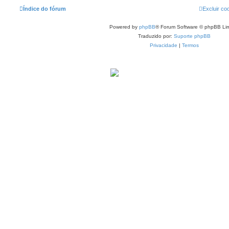
Índice do fórum
Excluir co
Powered by
phpBB
® Forum Software © phpBB Lim
Traduzido por:
Suporte phpBB
Privacidade
|
Termos