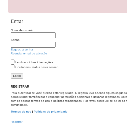
Entrar
Nome de usuário:
Senha:
Esqueci a senha
Reenviar e-mail de ativação
Lembrar minhas informações
Ocultar meu status nesta sessão
REGISTRAR
Para autenticar-se você precisa estar registrado. O registro leva apenas alguns segun
administrador também pode conceder permissões adicionais a usuários registrados. Antes
com os nossos termos de uso e políticas relacionadas. Por favor, assegure-se de ler as
comunidade.
Termos de uso
|
Políticas de privacidade
Registrar