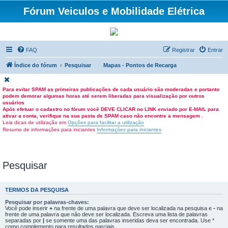
Fórum Veiculos e Mobilidade Elétrica
FAQ
Registrar
Entrar
Índice do fórum
Pesquisar
Mapas - Pontos de Recarga
Para evitar SPAM as primeiras publicações de cada usuário são moderadas e portanto
podem demorar algumas horas até serem liberadas para visualização por outros
usuários
Após efetuar o cadastro no fórum você DEVE CLICAR no LINK enviado por E-MAIL para
ativar a conta, verifique na sua pasta de SPAM caso não encontre a mensagem .
Leia dicas de utilização em
Opções para facilitar a utilização
Resumo de informações para iniciantes
Informações para iniciantes
Pesquisar
TERMOS DA PESQUISA
Pesquisar por palavras-chaves:
Você pode inserir
+
na frente de uma palavra que deve ser localizada na pesquisa e
-
na
frente de uma palavra que não deve ser localizada. Escreva uma lista de palavras
separadas por
|
se somente uma das palavras inseridas deva ser encontrada. Use *
como complemento para resultados parciais.