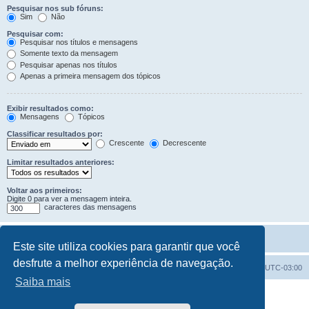
Pesquisar nos sub fóruns:
Sim
Não
Pesquisar com:
Pesquisar nos títulos e mensagens
Somente texto da mensagem
Pesquisar apenas nos títulos
Apenas a primeira mensagem dos tópicos
Exibir resultados como:
Mensagens
Tópicos
Classificar resultados por:
Crescente
Decrescente
Limitar resultados anteriores:
Voltar aos primeiros:
Digite 0 para ver a mensagem inteira.
caracteres das mensagens
Este site utiliza cookies para garantir que você
desfrute a melhor experiência de navegação.
Índice do fórum
Excluir cookies
Todos os horários são
UTC-03:00
Saiba mais
Powered by
phpBB
® Forum Software © phpBB Limited
Traduzido por:
Suporte phpBB