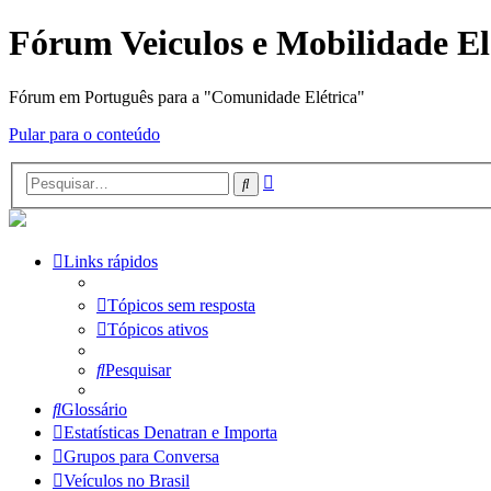
Fórum Veiculos e Mobilidade El
Fórum em Português para a "Comunidade Elétrica"
Pular para o conteúdo
Pesquisa
Pesquisar
avançada
Links rápidos
Tópicos sem resposta
Tópicos ativos
Pesquisar
Glossário
Estatísticas Denatran e Importa
Grupos para Conversa
Veículos no Brasil