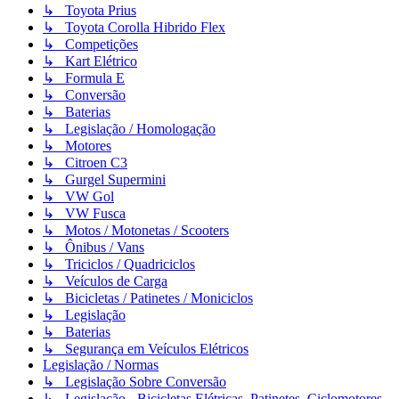
↳ Toyota Prius
↳ Toyota Corolla Hibrido Flex
↳ Competições
↳ Kart Elétrico
↳ Formula E
↳ Conversão
↳ Baterias
↳ Legislação / Homologação
↳ Motores
↳ Citroen C3
↳ Gurgel Supermini
↳ VW Gol
↳ VW Fusca
↳ Motos / Motonetas / Scooters
↳ Ônibus / Vans
↳ Triciclos / Quadriciclos
↳ Veículos de Carga
↳ Bicicletas / Patinetes / Moniciclos
↳ Legislação
↳ Baterias
↳ Segurança em Veículos Elétricos
Legislação / Normas
↳ Legislação Sobre Conversão
↳ Legislação - Bicicletas Elétricas, Patinetes, Ciclomotores