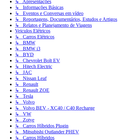
↳ Apresentações
↳ Informações Básicas
↳ Eventos e Conversas em vídeo
↳ Reportagens, Documentários, Estudos e Artigos
↳ Relatos e Planejamento de Viagens
Veiculos Elétricos
↳ Carros Elétricos
↳ BMW
↳ BMW i3
↳ BYD
↳ Chevrolet Bolt EV
↳ Hitech Electric
↳ JAC
↳ Nissan Leaf
↳ Renault
↳ Renault ZOE
↳ Tesla
↳ Volvo
↳ Volvo BEV - XC40 / C40 Recharge
↳ VW
↳ Zotye
↳ Carros Híbridos Plugin
↳ Mitsubishi Outlander PHEV
↳ Carros Híbridos