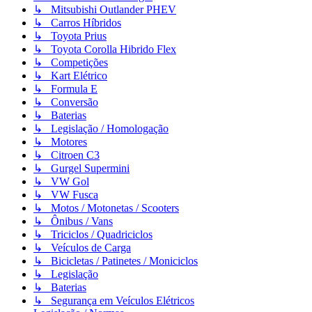
↳ Mitsubishi Outlander PHEV
↳ Carros Híbridos
↳ Toyota Prius
↳ Toyota Corolla Hibrido Flex
↳ Competições
↳ Kart Elétrico
↳ Formula E
↳ Conversão
↳ Baterias
↳ Legislação / Homologação
↳ Motores
↳ Citroen C3
↳ Gurgel Supermini
↳ VW Gol
↳ VW Fusca
↳ Motos / Motonetas / Scooters
↳ Ônibus / Vans
↳ Triciclos / Quadriciclos
↳ Veículos de Carga
↳ Bicicletas / Patinetes / Moniciclos
↳ Legislação
↳ Baterias
↳ Segurança em Veículos Elétricos