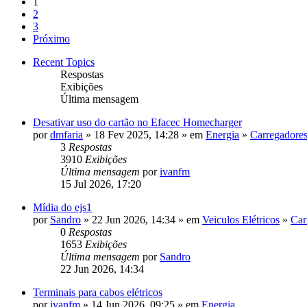
1
2
3
Próximo
Recent Topics
Respostas
Exibições
Última mensagem
Desativar uso do cartão no Efacec Homecharger
por
dmfaria
» 18 Fev 2025, 14:28 » em
Energia
»
Carregadore
3
Respostas
3910
Exibições
Última mensagem
por
ivanfm
15 Jul 2026, 17:20
Mídia do ejs1
por
Sandro
» 22 Jun 2026, 14:34 » em
Veiculos Elétricos
»
Car
0
Respostas
1653
Exibições
Última mensagem
por
Sandro
22 Jun 2026, 14:34
Terminais para cabos elétricos
por
ivanfm
» 14 Jun 2026, 09:25 » em
Energia