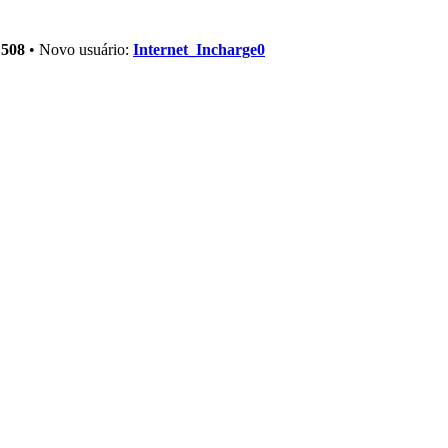
s
508
• Novo usuário:
Internet_Incharge0