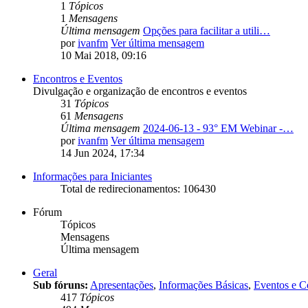
1
Tópicos
1
Mensagens
Última mensagem
Opções para facilitar a utili…
por
ivanfm
Ver última mensagem
10 Mai 2018, 09:16
Encontros e Eventos
Divulgação e organização de encontros e eventos
31
Tópicos
61
Mensagens
Última mensagem
2024-06-13 - 93° EM Webinar -…
por
ivanfm
Ver última mensagem
14 Jun 2024, 17:34
Informações para Iniciantes
Total de redirecionamentos: 106430
Fórum
Tópicos
Mensagens
Última mensagem
Geral
Sub fóruns:
Apresentações
,
Informações Básicas
,
Eventos e C
417
Tópicos