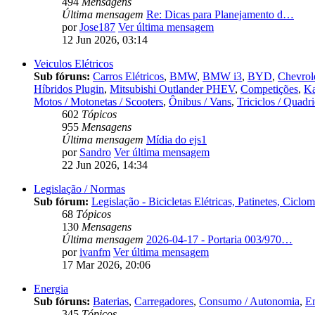
494
Mensagens
Última mensagem
Re: Dicas para Planejamento d…
por
Jose187
Ver última mensagem
12 Jun 2026, 03:14
Veiculos Elétricos
Sub fóruns:
Carros Elétricos
,
BMW
,
BMW i3
,
BYD
,
Chevrol
Híbridos Plugin
,
Mitsubishi Outlander PHEV
,
Competições
,
Ka
Motos / Motonetas / Scooters
,
Ônibus / Vans
,
Triciclos / Quadri
602
Tópicos
955
Mensagens
Última mensagem
Mídia do ejs1
por
Sandro
Ver última mensagem
22 Jun 2026, 14:34
Legislação / Normas
Sub fórum:
Legislação - Bicicletas Elétricas, Patinetes, Ciclo
68
Tópicos
130
Mensagens
Última mensagem
2026-04-17 - Portaria 003/970…
por
ivanfm
Ver última mensagem
17 Mar 2026, 20:06
Energia
Sub fóruns:
Baterias
,
Carregadores
,
Consumo / Autonomia
,
E
345
Tópicos