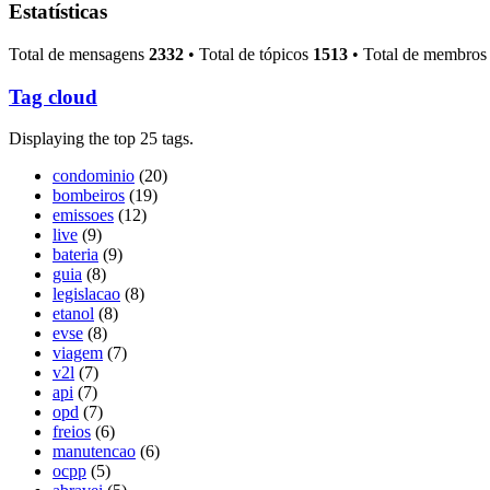
Estatísticas
Total de mensagens
2332
• Total de tópicos
1513
• Total de membro
Tag cloud
Displaying the top 25 tags.
condominio
(20)
bombeiros
(19)
emissoes
(12)
live
(9)
bateria
(9)
guia
(8)
legislacao
(8)
etanol
(8)
evse
(8)
viagem
(7)
v2l
(7)
api
(7)
opd
(7)
freios
(6)
manutencao
(6)
ocpp
(5)