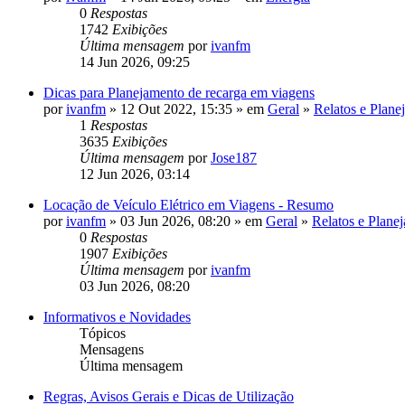
0
Respostas
1742
Exibições
Última mensagem
por
ivanfm
14 Jun 2026, 09:25
Dicas para Planejamento de recarga em viagens
por
ivanfm
» 12 Out 2022, 15:35 » em
Geral
»
Relatos e Plane
1
Respostas
3635
Exibições
Última mensagem
por
Jose187
12 Jun 2026, 03:14
Locação de Veículo Elétrico em Viagens - Resumo
por
ivanfm
» 03 Jun 2026, 08:20 » em
Geral
»
Relatos e Plane
0
Respostas
1907
Exibições
Última mensagem
por
ivanfm
03 Jun 2026, 08:20
Informativos e Novidades
Tópicos
Mensagens
Última mensagem
Regras, Avisos Gerais e Dicas de Utilização