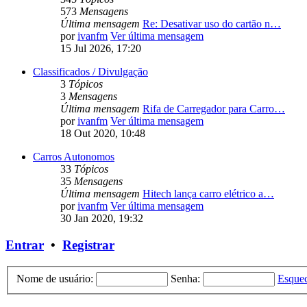
573
Mensagens
Última mensagem
Re: Desativar uso do cartão n…
por
ivanfm
Ver última mensagem
15 Jul 2026, 17:20
Classificados / Divulgação
3
Tópicos
3
Mensagens
Última mensagem
Rifa de Carregador para Carro…
por
ivanfm
Ver última mensagem
18 Out 2020, 10:48
Carros Autonomos
33
Tópicos
35
Mensagens
Última mensagem
Hitech lança carro elétrico a…
por
ivanfm
Ver última mensagem
30 Jan 2020, 19:32
Entrar
•
Registrar
Nome de usuário:
Senha:
Esquec