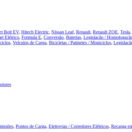
et Bolt EV
,
Hitech Electric
,
Nissan Leaf
,
Renault
,
Renault ZOE
,
Tesla
rt Elétrico
,
Formula E
,
Conversão
,
Baterias
,
Legislação / Homologaçã
ciclos
,
Veículos de Carga
,
Bicicletas / Patinetes / Moniciclos
,
Legislaçã
motores
missões
,
Pontos de Carga
,
Eletrovias / Corredores Elétricos
,
Recarga e