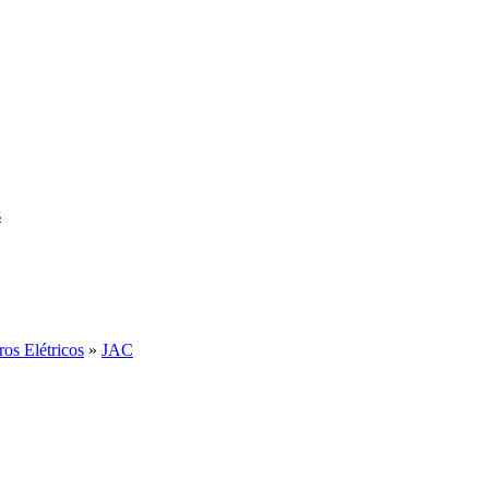
s
ros Elétricos
»
JAC