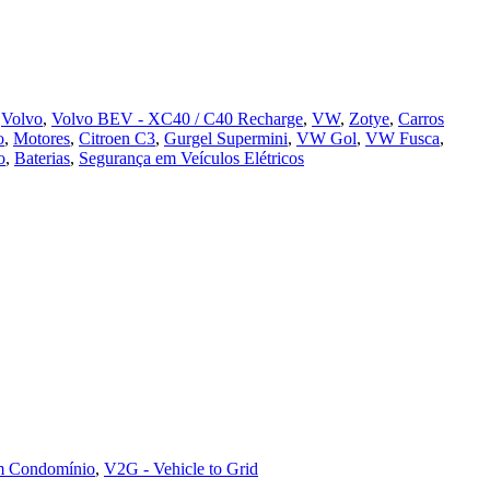
,
Volvo
,
Volvo BEV - XC40 / C40 Recharge
,
VW
,
Zotye
,
Carros
o
,
Motores
,
Citroen C3
,
Gurgel Supermini
,
VW Gol
,
VW Fusca
,
o
,
Baterias
,
Segurança em Veículos Elétricos
m Condomínio
,
V2G - Vehicle to Grid