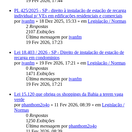
19 Fev 2026, 17:44
PL 425/2025 - SP - direito à instalação de estação de recarga
individual p/ VEs em edificações residenciais e comerciais
por
ivanfm
» 18 Dez 2025, 15:33 » em
Legislação / Normas
2
Respostas
2107
Exibições
Última mensagem
por
ivanfm
19 Fev 2026, 17:23
Lei 18.403 / 2026 - SP - Direito de instalação de estação de
recarga em condominios
por
ivanfm
» 19 Fev 2026, 17:21 » em
Legislação / Normas
0
Respostas
1471
Exibições
Última mensagem
por
ivanfm
19 Fev 2026, 17:21
Lei 15.120 que obriga os shoppings da Bahia a terem vaga
verde
por
phanthom2o4o
» 11 Fev 2026, 08:39 » em
Legislação /
Normas
0
Respostas
1250
Exibições
Última mensagem
por
phanthom2o4o
11 Fev 2026, 08:39