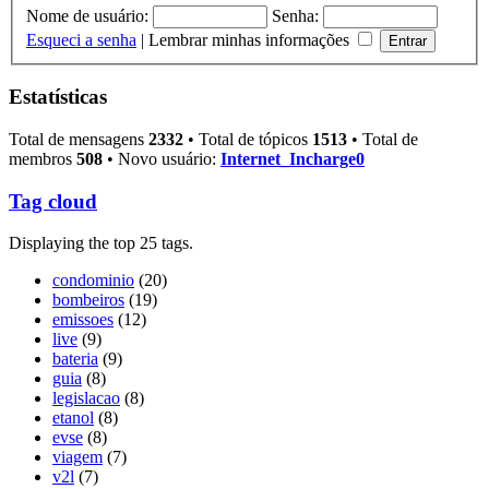
Nome de usuário:
Senha:
Esqueci a senha
|
Lembrar minhas informações
Estatísticas
Total de mensagens
2332
• Total de tópicos
1513
• Total de
membros
508
• Novo usuário:
Internet_Incharge0
Tag cloud
Displaying the top 25 tags.
condominio
(20)
bombeiros
(19)
emissoes
(12)
live
(9)
bateria
(9)
guia
(8)
legislacao
(8)
etanol
(8)
evse
(8)
viagem
(7)
v2l
(7)