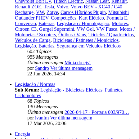
Chevrolet Bolt EV
,
Hitech Electric
,
Nissan Leaf
,
Renault
,
Renault ZOE
,
Tesla
,
Volvo
,
Volvo BEV - XC40 / C40
Recharge
,
VW
,
Zotye
,
Carros Híbridos Plugin
,
Mitsubishi
Outlander PHEV
,
Competições
,
Kart Elétrico
,
Formula E
,
Conversão
,
Baterias
,
Legislação / Homologação
,
Motores
,
Citroen C3
,
Gurgel Supermini
,
VW Gol
,
VW Fusca
,
Motos /
Motonetas / Scooters
,
Ônibus / Vans
,
Triciclos / Quadriciclos
,
Veículos de Carga
,
Bicicletas / Patinetes / Moniciclos
,
Legislação
,
Baterias
,
Segurança em Veículos Elétricos
602
Tópicos
955
Mensagens
Última mensagem
Mídia do ejs1
por
Sandro
Ver última mensagem
22 Jun 2026, 14:34
Legislação / Normas
Sub fórum:
Legislação - Bicicletas Elétricas, Patinetes,
Ciclomotores
68
Tópicos
130
Mensagens
Última mensagem
2026-04-17 - Portaria 003/970…
por
ivanfm
Ver última mensagem
17 Mar 2026, 20:06
Energia