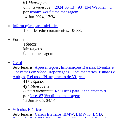
61
Mensagens
Última mensagem
2024-06-13 - 93° EM Webinar -…
por
ivanfm
Ver última mensagem
14 Jun 2024, 17:34
Informações para Iniciantes
Total de redirecionamentos: 106887
Fórum
Tópicos
Mensagens
Última mensagem
Geral
Sub fóruns:
Apresentações
,
Informações Básicas
,
Eventos e
Conversas em vídeo
,
Reportagens, Documentários, Estudos e
Artigos
,
Relatos e Planejamento de Viagens
417
Tópicos
494
Mensagens
Última mensagem
Re: Dicas para Planejamento d…
por
Jose187
Ver última mensagem
12 Jun 2026, 03:14
Veiculos Elétricos
Sub fóruns:
Carros Elétricos
,
BMW
,
BMW i3
,
BYD
,