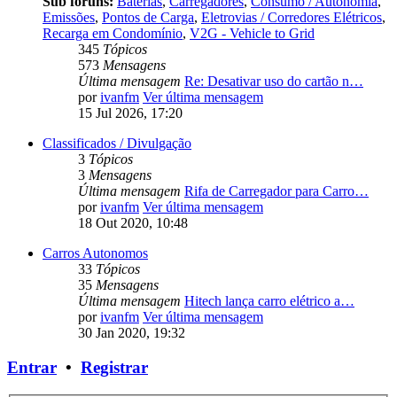
Sub fóruns:
Baterias
,
Carregadores
,
Consumo / Autonomia
,
Emissões
,
Pontos de Carga
,
Eletrovias / Corredores Elétricos
,
Recarga em Condomínio
,
V2G - Vehicle to Grid
345
Tópicos
573
Mensagens
Última mensagem
Re: Desativar uso do cartão n…
por
ivanfm
Ver última mensagem
15 Jul 2026, 17:20
Classificados / Divulgação
3
Tópicos
3
Mensagens
Última mensagem
Rifa de Carregador para Carro…
por
ivanfm
Ver última mensagem
18 Out 2020, 10:48
Carros Autonomos
33
Tópicos
35
Mensagens
Última mensagem
Hitech lança carro elétrico a…
por
ivanfm
Ver última mensagem
30 Jan 2020, 19:32
Entrar
•
Registrar