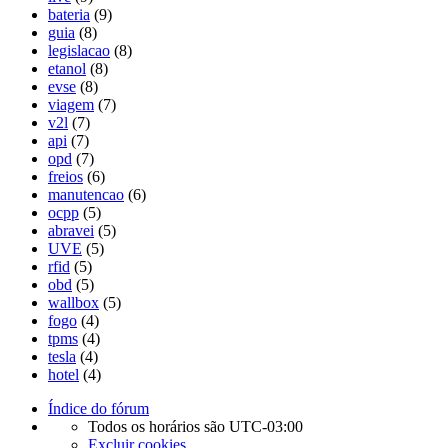
bateria
(9)
guia
(8)
legislacao
(8)
etanol
(8)
evse
(8)
viagem
(7)
v2l
(7)
api
(7)
opd
(7)
freios
(6)
manutencao
(6)
ocpp
(5)
abravei
(5)
UVE
(5)
rfid
(5)
obd
(5)
wallbox
(5)
fogo
(4)
tpms
(4)
tesla
(4)
hotel
(4)
Índice do fórum
Todos os horários são
UTC-03:00
Excluir cookies