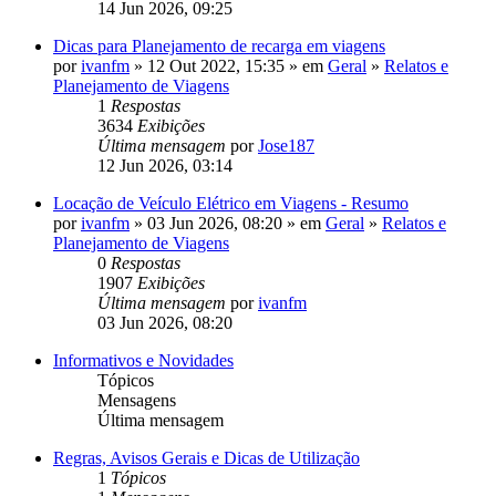
14 Jun 2026, 09:25
Dicas para Planejamento de recarga em viagens
por
ivanfm
» 12 Out 2022, 15:35 » em
Geral
»
Relatos e
Planejamento de Viagens
1
Respostas
3634
Exibições
Última mensagem
por
Jose187
12 Jun 2026, 03:14
Locação de Veículo Elétrico em Viagens - Resumo
por
ivanfm
» 03 Jun 2026, 08:20 » em
Geral
»
Relatos e
Planejamento de Viagens
0
Respostas
1907
Exibições
Última mensagem
por
ivanfm
03 Jun 2026, 08:20
Informativos e Novidades
Tópicos
Mensagens
Última mensagem
Regras, Avisos Gerais e Dicas de Utilização
1
Tópicos