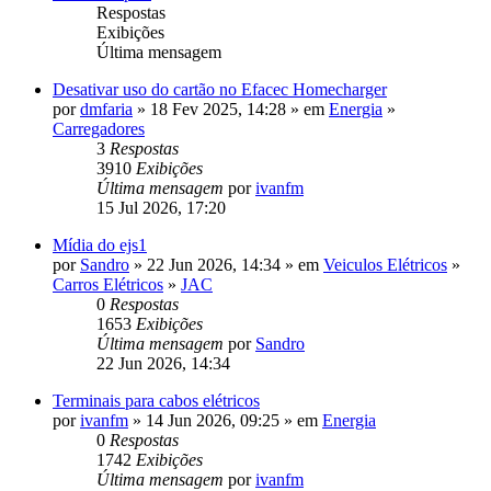
Respostas
Exibições
Última mensagem
Desativar uso do cartão no Efacec Homecharger
por
dmfaria
» 18 Fev 2025, 14:28 » em
Energia
»
Carregadores
3
Respostas
3910
Exibições
Última mensagem
por
ivanfm
15 Jul 2026, 17:20
Mídia do ejs1
por
Sandro
» 22 Jun 2026, 14:34 » em
Veiculos Elétricos
»
Carros Elétricos
»
JAC
0
Respostas
1653
Exibições
Última mensagem
por
Sandro
22 Jun 2026, 14:34
Terminais para cabos elétricos
por
ivanfm
» 14 Jun 2026, 09:25 » em
Energia
0
Respostas
1742
Exibições
Última mensagem
por
ivanfm