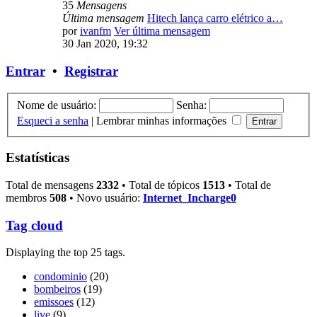
35
Mensagens
Última mensagem
Hitech lança carro elétrico a…
por
ivanfm
Ver última mensagem
30 Jan 2020, 19:32
Entrar
•
Registrar
Nome de usuário:
Senha:
Esqueci a senha
|
Lembrar minhas informações
Estatísticas
Total de mensagens
2332
• Total de tópicos
1513
• Total de
membros
508
• Novo usuário:
Internet_Incharge0
Tag cloud
Displaying the top 25 tags.
condominio
(20)
bombeiros
(19)
emissoes
(12)
live
(9)