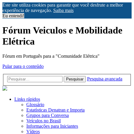
Este site utiliza cookies para garantir que você desfrute a melhor
experiência de navegação.
Saiba mais
Eu entendi!
Fórum Veiculos e Mobilidade
Elétrica
Fórum em Português para a "Comunidade Elétrica"
Pular para o conteúdo
Pesquisa avançada
Pesquisar
Links rápidos
Glossário
Estatísticas Denatran e Importa
Grupos para Conversa
Veículos no Brasil
Informações para Iniciantes
Vídeos