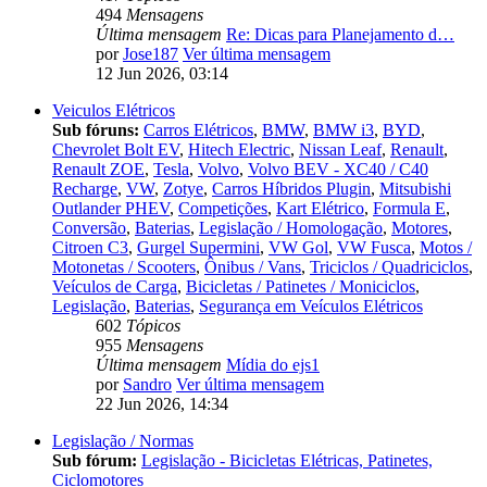
494
Mensagens
Última mensagem
Re: Dicas para Planejamento d…
por
Jose187
Ver última mensagem
12 Jun 2026, 03:14
Veiculos Elétricos
Sub fóruns:
Carros Elétricos
,
BMW
,
BMW i3
,
BYD
,
Chevrolet Bolt EV
,
Hitech Electric
,
Nissan Leaf
,
Renault
,
Renault ZOE
,
Tesla
,
Volvo
,
Volvo BEV - XC40 / C40
Recharge
,
VW
,
Zotye
,
Carros Híbridos Plugin
,
Mitsubishi
Outlander PHEV
,
Competições
,
Kart Elétrico
,
Formula E
,
Conversão
,
Baterias
,
Legislação / Homologação
,
Motores
,
Citroen C3
,
Gurgel Supermini
,
VW Gol
,
VW Fusca
,
Motos /
Motonetas / Scooters
,
Ônibus / Vans
,
Triciclos / Quadriciclos
,
Veículos de Carga
,
Bicicletas / Patinetes / Moniciclos
,
Legislação
,
Baterias
,
Segurança em Veículos Elétricos
602
Tópicos
955
Mensagens
Última mensagem
Mídia do ejs1
por
Sandro
Ver última mensagem
22 Jun 2026, 14:34
Legislação / Normas
Sub fórum:
Legislação - Bicicletas Elétricas, Patinetes,
Ciclomotores