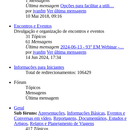
1
Mensagens
Última mensagem
Opções para facilitar a utili…
por
ivanfm
Ver última mensagem
10 Mai 2018, 09:16
Encontros e Eventos
Divulgação e organização de encontros e eventos
31
Tópicos
61
Mensagens
Última mensagem
2024-06-13 - 93° EM Webinar -…
por
ivanfm
Ver última mensagem
14 Jun 2024, 17:34
Informações para Iniciantes
Total de redirecionamentos: 106429
Fórum
Tópicos
Mensagens
Última mensagem
Geral
Sub fóruns:
Apresentações
,
Informações Básicas
,
Eventos e
Conversas em vídeo
,
Reportagens, Documentários, Estudos e
Artigos
,
Relatos e Planejamento de Viagens
417
Tópicos