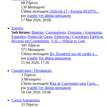
68
Tópicos
130
Mensagens
Última mensagem
2026-04-17 - Portaria 003/970…
por
ivanfm
Ver última mensagem
17 Mar 2026, 20:06
Energia
Sub fóruns:
Baterias
,
Carregadores
,
Consumo / Autonomia
,
Emissões
,
Pontos de Carga
,
Eletrovias / Corredores Elétricos
,
Recarga em Condomínio
,
V2G - Vehicle to Grid
345
Tópicos
573
Mensagens
Última mensagem
Re: Desativar uso do cartão n…
por
ivanfm
Ver última mensagem
15 Jul 2026, 17:20
Classificados / Divulgação
3
Tópicos
3
Mensagens
Última mensagem
Rifa de Carregador para Carro…
por
ivanfm
Ver última mensagem
18 Out 2020, 10:48
Carros Autonomos
33
Tópicos