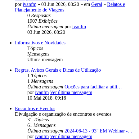
por
ivanfm
» 03 Jun 2026, 08:20 » em
Geral
»
Relatos e
Planejamento de Viagens
0
Respostas
1907
Exibições
Última mensagem
por
ivanfm
03 Jun 2026, 08:20
Informativos e Novidades
Tópicos
Mensagens
Última mensagem
Regras, Avisos Gerais e Dicas de Utilização
1
Tópicos
1
Mensagens
Última mensagem
Opções para facilitar a utili…
por
ivanfm
Ver última mensagem
10 Mai 2018, 09:16
Encontros e Eventos
Divulgação e organização de encontros e eventos
31
Tópicos
61
Mensagens
Última mensagem
2024-06-13 - 93° EM Webinar -…
por
ivanfm
Ver última mensagem