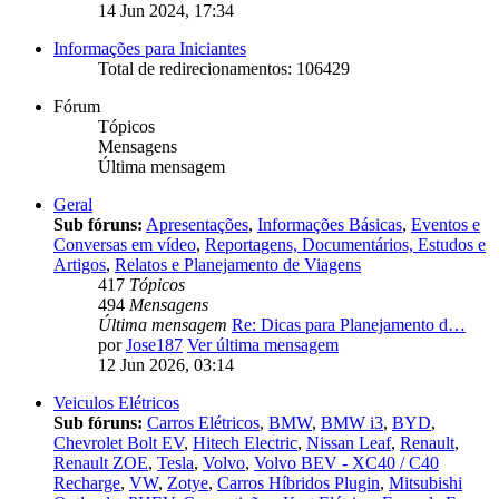
14 Jun 2024, 17:34
Informações para Iniciantes
Total de redirecionamentos: 106429
Fórum
Tópicos
Mensagens
Última mensagem
Geral
Sub fóruns:
Apresentações
,
Informações Básicas
,
Eventos e
Conversas em vídeo
,
Reportagens, Documentários, Estudos e
Artigos
,
Relatos e Planejamento de Viagens
417
Tópicos
494
Mensagens
Última mensagem
Re: Dicas para Planejamento d…
por
Jose187
Ver última mensagem
12 Jun 2026, 03:14
Veiculos Elétricos
Sub fóruns:
Carros Elétricos
,
BMW
,
BMW i3
,
BYD
,
Chevrolet Bolt EV
,
Hitech Electric
,
Nissan Leaf
,
Renault
,
Renault ZOE
,
Tesla
,
Volvo
,
Volvo BEV - XC40 / C40
Recharge
,
VW
,
Zotye
,
Carros Híbridos Plugin
,
Mitsubishi