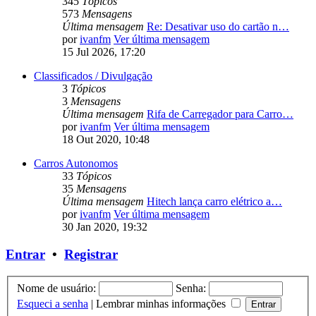
345
Tópicos
573
Mensagens
Última mensagem
Re: Desativar uso do cartão n…
por
ivanfm
Ver última mensagem
15 Jul 2026, 17:20
Classificados / Divulgação
3
Tópicos
3
Mensagens
Última mensagem
Rifa de Carregador para Carro…
por
ivanfm
Ver última mensagem
18 Out 2020, 10:48
Carros Autonomos
33
Tópicos
35
Mensagens
Última mensagem
Hitech lança carro elétrico a…
por
ivanfm
Ver última mensagem
30 Jan 2020, 19:32
Entrar
•
Registrar
Nome de usuário:
Senha:
Esqueci a senha
|
Lembrar minhas informações