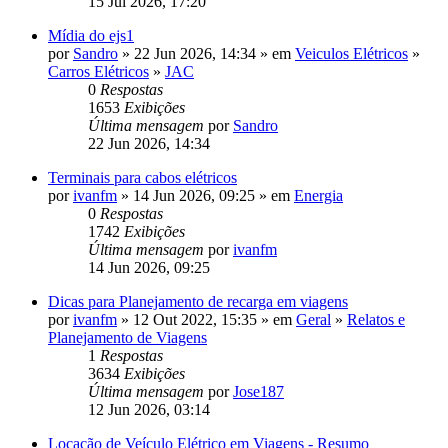
15 Jul 2026, 17:20
Mídia do ejs1
por
Sandro
» 22 Jun 2026, 14:34 » em
Veiculos Elétricos
»
Carros Elétricos
»
JAC
0
Respostas
1653
Exibições
Última mensagem
por
Sandro
22 Jun 2026, 14:34
Terminais para cabos elétricos
por
ivanfm
» 14 Jun 2026, 09:25 » em
Energia
0
Respostas
1742
Exibições
Última mensagem
por
ivanfm
14 Jun 2026, 09:25
Dicas para Planejamento de recarga em viagens
por
ivanfm
» 12 Out 2022, 15:35 » em
Geral
»
Relatos e
Planejamento de Viagens
1
Respostas
3634
Exibições
Última mensagem
por
Jose187
12 Jun 2026, 03:14
Locação de Veículo Elétrico em Viagens - Resumo