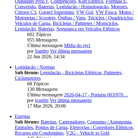
Outlander PHEV
,
Competições
,
Kart Elétrico
,
Formula E
,
Conversão
,
Baterias
,
Legislação / Homologação
,
Motores
,
Citroen C3
,
Gurgel Supermini
,
VW Gol
,
VW Fusca
,
Motos /
Motonetas / Scooters
,
Ônibus / Vans
,
Triciclos / Quadriciclos
,
Veículos de Carga
,
Bicicletas / Patinetes / Moniciclos
,
Legislação
,
Baterias
,
Segurança em Veículos Elétricos
602
Tópicos
955
Mensagens
Última mensagem
Mídia do ejs1
por
Sandro
Ver última mensagem
22 Jun 2026, 14:34
Legislação / Normas
Sub fórum:
Legislação - Bicicletas Elétricas, Patinetes,
Ciclomotores
68
Tópicos
130
Mensagens
Última mensagem
2026-04-17 - Portaria 003/970…
por
ivanfm
Ver última mensagem
17 Mar 2026, 20:06
Energia
Sub fóruns:
Baterias
,
Carregadores
,
Consumo / Autonomia
,
Emissões
,
Pontos de Carga
,
Eletrovias / Corredores Elétricos
,
Recarga em Condomínio
,
V2G - Vehicle to Grid