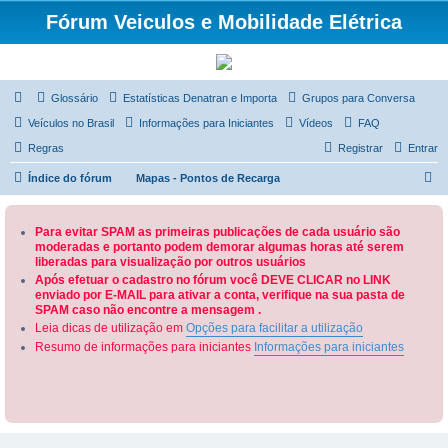
Fórum Veiculos e Mobilidade Elétrica
Glossário
Estatísticas Denatran e Importa
Grupos para Conversa
Veículos no Brasil
Informações para Iniciantes
Vídeos
FAQ
Regras
Registrar
Entrar
P
Índice do fórum
Mapas - Pontos de Recarga
e
s
Para evitar SPAM as primeiras publicações de cada usuário são
moderadas e portanto podem demorar algumas horas até serem
q
liberadas para visualização por outros usuários
u
Após efetuar o cadastro no fórum você DEVE CLICAR no LINK
enviado por E-MAIL para ativar a conta, verifique na sua pasta de
i
SPAM caso não encontre a mensagem .
s
Leia dicas de utilização em
Opções para facilitar a utilização
a
Resumo de informações para iniciantes
Informações para iniciantes
r