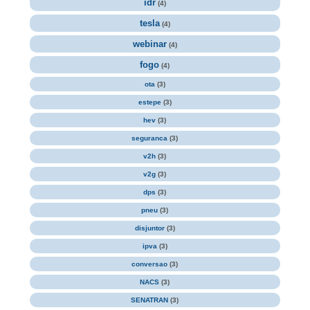
idr
(4)
tesla
(4)
webinar
(4)
fogo
(4)
ota
(3)
estepe
(3)
hev
(3)
seguranca
(3)
v2h
(3)
v2g
(3)
dps
(3)
pneu
(3)
disjuntor
(3)
ipva
(3)
conversao
(3)
NACS
(3)
SENATRAN
(3)