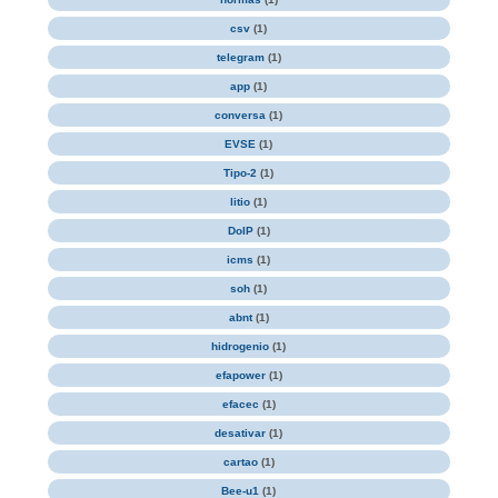
csv
(1)
telegram
(1)
app
(1)
conversa
(1)
EVSE
(1)
Tipo-2
(1)
litio
(1)
DoIP
(1)
icms
(1)
soh
(1)
abnt
(1)
hidrogenio
(1)
efapower
(1)
efacec
(1)
desativar
(1)
cartao
(1)
Bee-u1
(1)