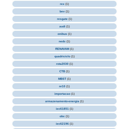
rex
(1)
bev
(1)
resgate
(1)
audi
(1)
onibus
(1)
nedc
(1)
RENAVAM
(1)
quadriciclo
(1)
rota2030
(1)
CTB
(1)
MBST
(1)
nr10
(1)
importacao
(1)
armazenamento-energia
(1)
iec61851
(1)
obc
(1)
iec62196
(1)