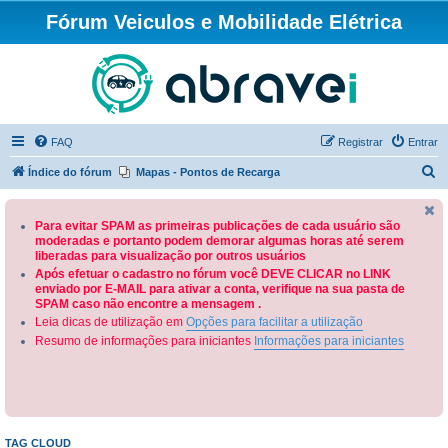
Fórum Veiculos e Mobilidade Elétrica
FAQ
Registrar
Entrar
P
Índice do fórum
Mapas - Pontos de Recarga
e
s
Para evitar SPAM as primeiras publicações de cada usuário são
moderadas e portanto podem demorar algumas horas até serem
q
liberadas para visualização por outros usuários
u
Após efetuar o cadastro no fórum você DEVE CLICAR no LINK
enviado por E-MAIL para ativar a conta, verifique na sua pasta de
i
SPAM caso não encontre a mensagem .
s
Leia dicas de utilização em
Opções para facilitar a utilização
a
Resumo de informações para iniciantes
Informações para iniciantes
r
TAG CLOUD