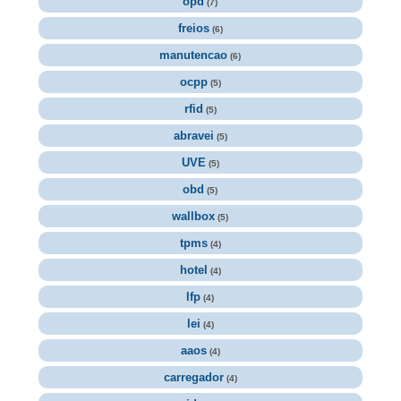
opd
(7)
freios
(6)
manutencao
(6)
ocpp
(5)
rfid
(5)
abravei
(5)
UVE
(5)
obd
(5)
wallbox
(5)
tpms
(4)
hotel
(4)
lfp
(4)
lei
(4)
aaos
(4)
carregador
(4)