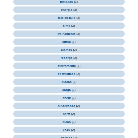
tomadas
(2)
energia
(2)
fato-ou-fake
(2)
filme
(2)
treinamento
(2)
curso
(2)
alamos
(2)
recarga
(2)
aterramento
(2)
estatisticas
(2)
placas
(2)
carga
(2)
enelx
(2)
sinalizacao
(2)
hertz
(2)
dicas
(2)
xc40
(2)
normas
(1)