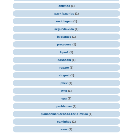
chumbo
(1)
pack-baterias
(1)
reciclagem
(1)
segunda-vida
(1)
iniciantes
(1)
protecoes
(1)
Tipo-1
(1)
dashcam
(1)
reparo
(1)
aluguel
(1)
pbev
(1)
wltp
(1)
epa
(1)
problemas
(1)
planodemanutencao-zoe-eletrico
(1)
caminhao
(1)
avas
(1)