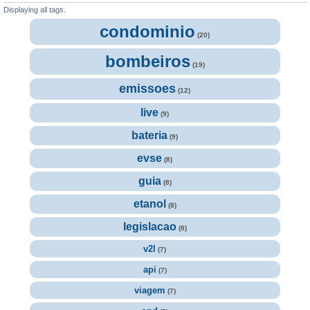
Displaying all tags.
condominio
(20)
bombeiros
(19)
emissoes
(12)
live
(9)
bateria
(9)
evse
(8)
guia
(8)
etanol
(8)
legislacao
(8)
v2l
(7)
api
(7)
viagem
(7)