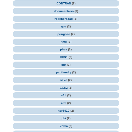
CONTRAN
(3)
documentario
(3)
regeneracao
(3)
gps
(2)
perigoso
(2)
nmc
(2)
phev
(2)
CCS1
(2)
ddr
(2)
petfriendly
(2)
save
(2)
CCS2
(2)
afci
(2)
cmt
(2)
nbr5410
(2)
pbt
(2)
volvo
(2)