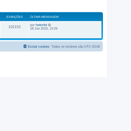
EXIBIÇÕES
ÚLTIMA MENSAGEM
Ú
por
heitortbt
E
102152
l
28 Jun 2019, 13:29
t
x
i
m
i
a
m
Excluir cookies
Todos os horários são
UTC-03:00
b
e
n
s
i
a
g
ç
e
m
õ
e
s