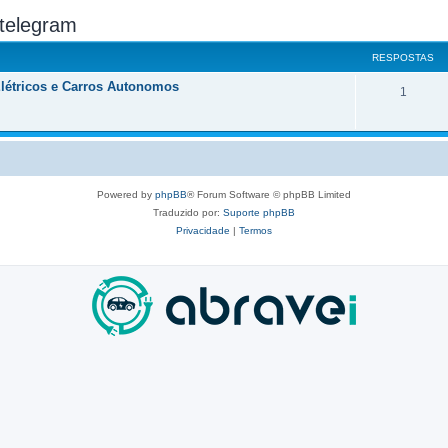
 telegram
RESPOSTAS
Elétricos e Carros Autonomos
R
1
e
s
p
o
Powered by
phpBB
® Forum Software © phpBB Limited
Traduzido por:
Suporte phpBB
s
Privacidade
|
Termos
t
a
s