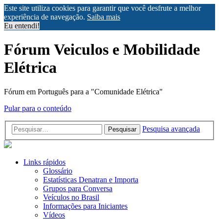
Este site utiliza cookies para garantir que você desfrute a melhor
experiência de navegação.
Saiba mais
Eu entendi!
Fórum Veiculos e Mobilidade
Elétrica
Fórum em Português para a "Comunidade Elétrica"
Pular para o conteúdo
Pesquisa avançada
Pesquisar
Links rápidos
Glossário
Estatísticas Denatran e Importa
Grupos para Conversa
Veículos no Brasil
Informações para Iniciantes
Vídeos