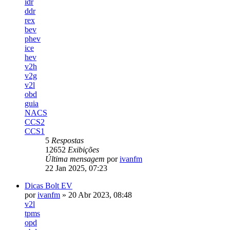
idr
ddr
rex
bev
phev
ice
hev
v2h
v2g
v2l
obd
guia
NACS
CCS2
CCS1
5
Respostas
12652
Exibições
Última mensagem
por
ivanfm
22 Jan 2025, 07:23
Dicas Bolt EV
por
ivanfm
» 20 Abr 2023, 08:48
v2l
tpms
opd