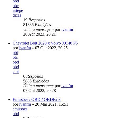
obd
obc
estepe
dicas
19
Respostas
81385
Exibições
Última mensagem
por
ivanfm
20 Abr 2023, 20:21
Chevrolet Bolt 2020 x Volvo XC40 P6
por
ivanfm
» 07 Out 2022, 20:25
pbt
ota
opd
obd
cmt
6
Respostas
5885
Exibições
Última mensagem
por
ivanfm
07 Out 2022, 20:28
Emissões / OBD / OBDBr-3
por
ivanfm
» 20 Mar 2021, 15:51
emissoes
obd