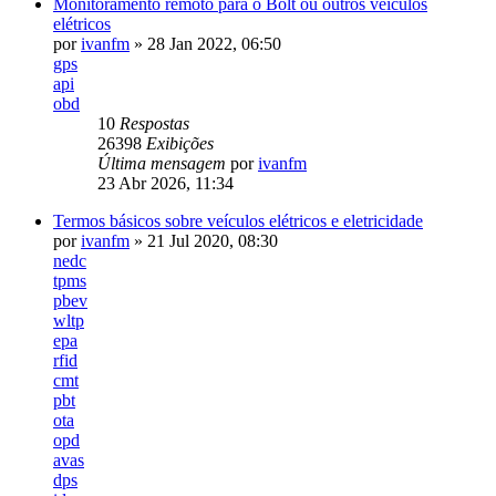
Monitoramento remoto para o Bolt ou outros veiculos
elétricos
por
ivanfm
» 28 Jan 2022, 06:50
gps
api
obd
10
Respostas
26398
Exibições
Última mensagem
por
ivanfm
23 Abr 2026, 11:34
Termos básicos sobre veículos elétricos e eletricidade
por
ivanfm
» 21 Jul 2020, 08:30
nedc
tpms
pbev
wltp
epa
rfid
cmt
pbt
ota
opd
avas
dps