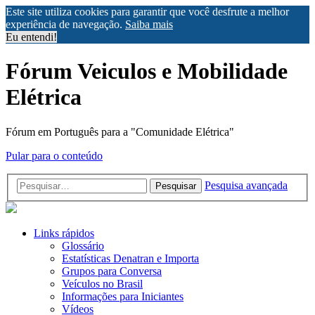
Este site utiliza cookies para garantir que você desfrute a melhor
experiência de navegação.
Saiba mais
Eu entendi!
Fórum Veiculos e Mobilidade
Elétrica
Fórum em Português para a "Comunidade Elétrica"
Pular para o conteúdo
Pesquisa avançada
Pesquisar
Links rápidos
Glossário
Estatísticas Denatran e Importa
Grupos para Conversa
Veículos no Brasil
Informações para Iniciantes
Vídeos