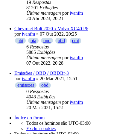
19
Respostas
81201
Exibições
Última mensagem
por
ivanfm
20 Abr 2023, 20:21
Chevrolet Bolt 2020 x Volvo XC40 P6
por
ivanfm
» 07 Out 2022, 20:25
pbt
ota
opd
obd
cmt
6
Respostas
5885
Exibições
Última mensagem
por
ivanfm
07 Out 2022, 20:28
Emissões / OBD / OBDBr-3
por
ivanfm
» 20 Mar 2021, 15:51
emissoes
obd
0
Respostas
4048
Exibições
Última mensagem
por
ivanfm
20 Mar 2021, 15:51
Índice do fórum
Todos os horários são
UTC-03:00
Excluir cookies
Todos os horários são
UTC-03:00