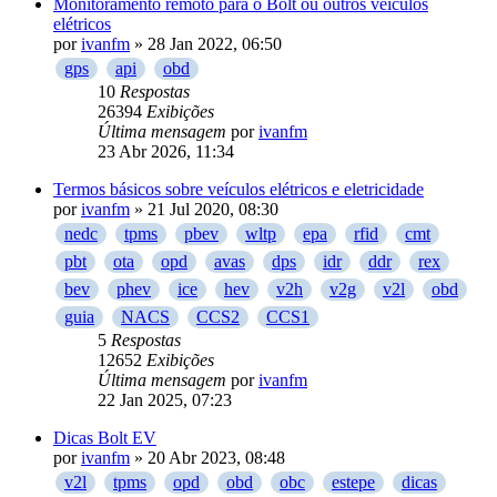
Monitoramento remoto para o Bolt ou outros veiculos
elétricos
por
ivanfm
» 28 Jan 2022, 06:50
gps
api
obd
10
Respostas
26394
Exibições
Última mensagem
por
ivanfm
23 Abr 2026, 11:34
Termos básicos sobre veículos elétricos e eletricidade
por
ivanfm
» 21 Jul 2020, 08:30
nedc
tpms
pbev
wltp
epa
rfid
cmt
pbt
ota
opd
avas
dps
idr
ddr
rex
bev
phev
ice
hev
v2h
v2g
v2l
obd
guia
NACS
CCS2
CCS1
5
Respostas
12652
Exibições
Última mensagem
por
ivanfm
22 Jan 2025, 07:23
Dicas Bolt EV
por
ivanfm
» 20 Abr 2023, 08:48
v2l
tpms
opd
obd
obc
estepe
dicas