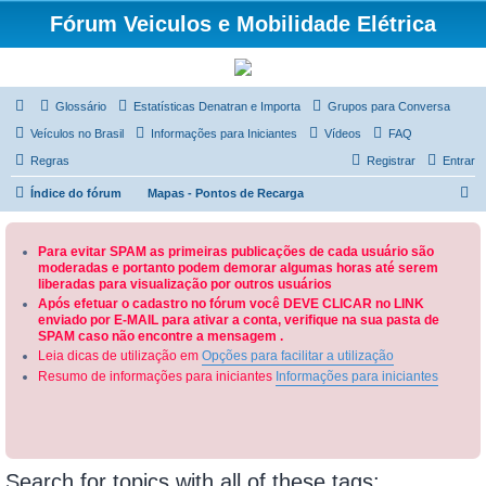
Fórum Veiculos e Mobilidade Elétrica
Glossário
Estatísticas Denatran e Importa
Grupos para Conversa
Veículos no Brasil
Informações para Iniciantes
Vídeos
FAQ
Regras
Registrar
Entrar
P
Índice do fórum
Mapas - Pontos de Recarga
e
s
Para evitar SPAM as primeiras publicações de cada usuário são
moderadas e portanto podem demorar algumas horas até serem
q
liberadas para visualização por outros usuários
u
Após efetuar o cadastro no fórum você DEVE CLICAR no LINK
enviado por E-MAIL para ativar a conta, verifique na sua pasta de
i
SPAM caso não encontre a mensagem .
s
Leia dicas de utilização em
Opções para facilitar a utilização
a
Resumo de informações para iniciantes
Informações para iniciantes
r
Search for topics with all of these tags: