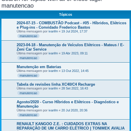
manutencao
Tópicos
2024-07-15 - COMBUSTÃO Podcast - #05 - Híbridos, Elétricos
e Plug-ins - Convidado Frederico Bastos
Última mensagem por
ivanfm
«
19 Jul 2024, 17:37
manutencao
2023-04-18 - Manutenção de Veículos Elétricos - Mateus / E-
Zeni Car Service
Última mensagem por
ivanfm
«
19 Abr 2023, 09:11
manutencao
Manutenção em Baterias
Última mensagem por
ivanfm
«
13 Out 2022, 14:45
manutencao
Tabela de revisões linha XC40/C4 Recharge
Última mensagem por
ivanfm
«
28 Set 2022, 16:43
manutencao
Agosto/2020 - Curso Híbridos e Elétricos - Diagnóstico e
Manutenção
Última mensagem por
ivanfm
«
20 Jul 2020, 20:36
manutencao
RENAULT KANGOO Z.E. : CUIDADOS EXTRAS NA
REPARAÇÃO DE UM CARRO ELÉTRICO | TONIMEK AVALIA