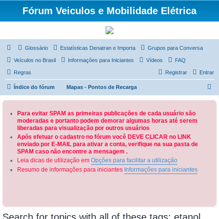
Fórum Veiculos e Mobilidade Elétrica
Glossário
Estatísticas Denatran e Importa
Grupos para Conversa
Veículos no Brasil
Informações para Iniciantes
Vídeos
FAQ
Regras
Registrar
Entrar
P
Índice do fórum
Mapas - Pontos de Recarga
e
s
Para evitar SPAM as primeiras publicações de cada usuário são
moderadas e portanto podem demorar algumas horas até serem
q
liberadas para visualização por outros usuários
u
Após efetuar o cadastro no fórum você DEVE CLICAR no LINK
enviado por E-MAIL para ativar a conta, verifique na sua pasta de
i
SPAM caso não encontre a mensagem .
s
Leia dicas de utilização em
Opções para facilitar a utilização
a
Resumo de informações para iniciantes
Informações para iniciantes
r
Search for topics with all of these tags: etanol