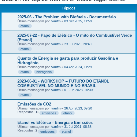
Tópicos
2025-06 - The Problem with Biofuels - Documentário
Última mensagem por
ivanfm
«
03 Set 2025, 11:59
etanol
2025-07-22 - Papo de Elétrico - O mito do Combustível Verde
(Etanol)
Última mensagem por
ivanfm
«
23 Jul 2025, 20:40
etanol
Quanto de Energia se gasta para produzir Gasolina e
Hidrogênio
Última mensagem por
ivanfm
«
04 Abr 2024, 11:29
etanol
hidrogenio
2023-06-01 - WORKSHOP – FUTURO DO ETANOL
COMBUSTÍVEL NO MUNDO E NO BRASIL
Última mensagem por
ivanfm
«
01 Jun 2023, 20:30
etanol
Emissões de CO2
Última mensagem por
ivanfm
«
26 Abr 2023, 09:20
Respostas:
11
emissoes
etanol
Etanol vs Elétrico - Energia e Emissões
Última mensagem por
ivanfm
«
31 Jul 2021, 08:38
Respostas:
2
emissoes
etanol