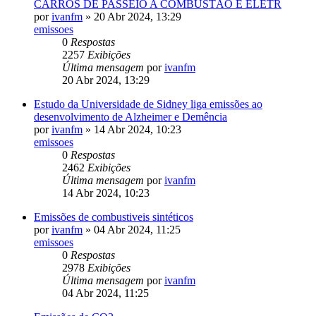
CARROS DE PASSEIO A COMBUSTÃO E ELÉTR
por
ivanfm
» 20 Abr 2024, 13:29
emissoes
0
Respostas
2257
Exibições
Última mensagem
por
ivanfm
20 Abr 2024, 13:29
Estudo da Universidade de Sidney liga emissões ao
desenvolvimento de Alzheimer e Demência
por
ivanfm
» 14 Abr 2024, 10:23
emissoes
0
Respostas
2462
Exibições
Última mensagem
por
ivanfm
14 Abr 2024, 10:23
Emissões de combustiveis sintéticos
por
ivanfm
» 04 Abr 2024, 11:25
emissoes
0
Respostas
2978
Exibições
Última mensagem
por
ivanfm
04 Abr 2024, 11:25