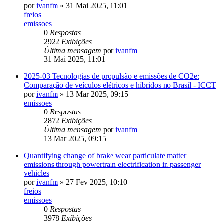
por
ivanfm
» 31 Mai 2025, 11:01
freios
emissoes
0
Respostas
2922
Exibições
Última mensagem
por
ivanfm
31 Mai 2025, 11:01
2025-03 Tecnologias de propulsão e emissões de CO2e:
Comparação de veículos elétricos e híbridos no Brasil - ICCT
por
ivanfm
» 13 Mar 2025, 09:15
emissoes
0
Respostas
2872
Exibições
Última mensagem
por
ivanfm
13 Mar 2025, 09:15
Quantifying change of brake wear particulate matter
emissions through powertrain electrification in passenger
vehicles
por
ivanfm
» 27 Fev 2025, 10:10
freios
emissoes
0
Respostas
3978
Exibições