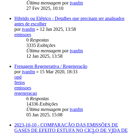
Última mensagem
por
ivanfm
27 Fev 2025, 10:10
Hibrido ou Elétrico - Detalhes que precisam ser analisados
antes de escolher
por
ivanfm
» 12 Jan 2025, 13:58
emissoes
0
Respostas
3335
Exibições
Última mensagem
por
ivanfm
12 Jan 2025, 13:58
Frenagem Regenerativa / Regeneração
por
ivanfm
» 15 Mar 2020, 18:33
opd
freios
emissoes
regeneracao
6
Respostas
14336
Exibições
Última mensagem
por
ivanfm
05 Jan 2025, 15:08
2023-10-10 - COMPARAÇÃO DAS EMISSÕES DE
GASES DE EFEITO ESTUFA NO CICLO DE VIDA DE