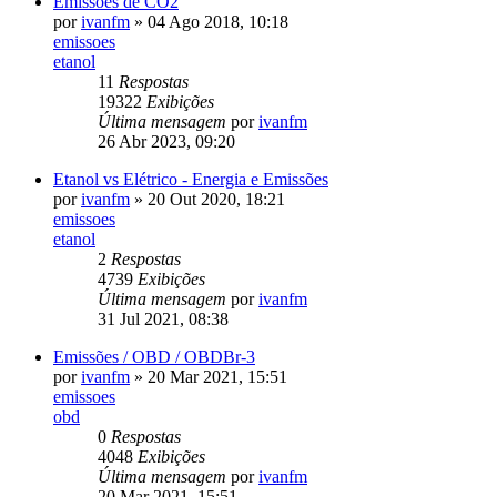
Emissões de CO2
por
ivanfm
» 04 Ago 2018, 10:18
emissoes
etanol
11
Respostas
19322
Exibições
Última mensagem
por
ivanfm
26 Abr 2023, 09:20
Etanol vs Elétrico - Energia e Emissões
por
ivanfm
» 20 Out 2020, 18:21
emissoes
etanol
2
Respostas
4739
Exibições
Última mensagem
por
ivanfm
31 Jul 2021, 08:38
Emissões / OBD / OBDBr-3
por
ivanfm
» 20 Mar 2021, 15:51
emissoes
obd
0
Respostas
4048
Exibições
Última mensagem
por
ivanfm
20 Mar 2021, 15:51