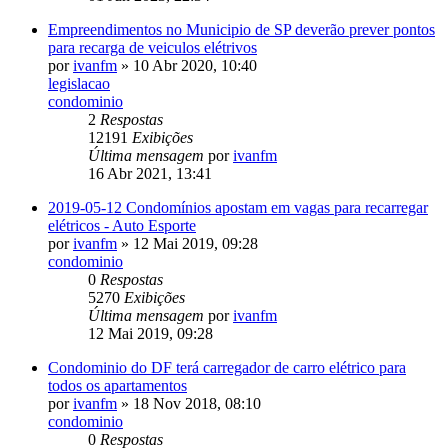
Empreendimentos no Municipio de SP deverão prever pontos
para recarga de veiculos elétrivos
por
ivanfm
» 10 Abr 2020, 10:40
legislacao
condominio
2
Respostas
12191
Exibições
Última mensagem
por
ivanfm
16 Abr 2021, 13:41
2019-05-12 Condomínios apostam em vagas para recarregar
elétricos - Auto Esporte
por
ivanfm
» 12 Mai 2019, 09:28
condominio
0
Respostas
5270
Exibições
Última mensagem
por
ivanfm
12 Mai 2019, 09:28
Condominio do DF terá carregador de carro elétrico para
todos os apartamentos
por
ivanfm
» 18 Nov 2018, 08:10
condominio
0
Respostas