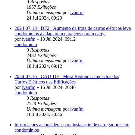
0
Respostas
1957
Exibições
Última mensagem
por
ivanfm
24 Jul 2024, 09:29
2024-07-18 - DF2 - Aumento da frota de carros elétricos leva
condomínios a adaptarem garagens para recarga
por
ivanfm
» 18 Jul 2024, 09:12
condominio
0
Respostas
2432
Exibições
Última mensagem
por
ivanfm
18 Jul 2024, 09:12
2024-07-16 - CAU-DF - Mesa Redonda: Impactos dos
Carros Elétricos nas Edificações
por
ivanfm
» 16 Jul 2024, 20:46
condominio
0
Respostas
2529
Exibições
Última mensagem
por
ivanfm
16 Jul 2024, 20:46
Informações a considerar para instalação de carregadores em
condomínios