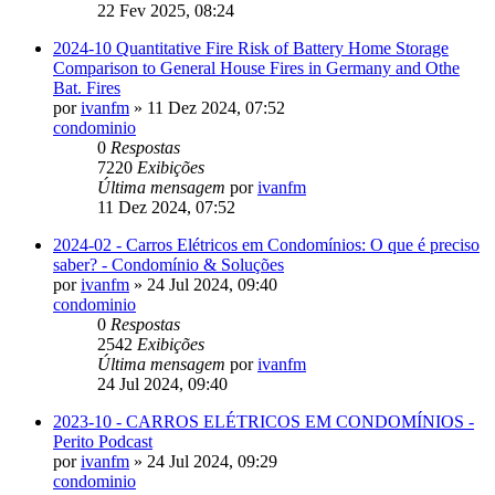
22 Fev 2025, 08:24
2024-10 Quantitative Fire Risk of Battery Home Storage
Comparison to General House Fires in Germany and Othe
Bat. Fires
por
ivanfm
» 11 Dez 2024, 07:52
condominio
0
Respostas
7220
Exibições
Última mensagem
por
ivanfm
11 Dez 2024, 07:52
2024-02 - Carros Elétricos em Condomínios: O que é preciso
saber? - Condomínio & Soluções
por
ivanfm
» 24 Jul 2024, 09:40
condominio
0
Respostas
2542
Exibições
Última mensagem
por
ivanfm
24 Jul 2024, 09:40
2023-10 - CARROS ELÉTRICOS EM CONDOMÍNIOS -
Perito Podcast
por
ivanfm
» 24 Jul 2024, 09:29
condominio