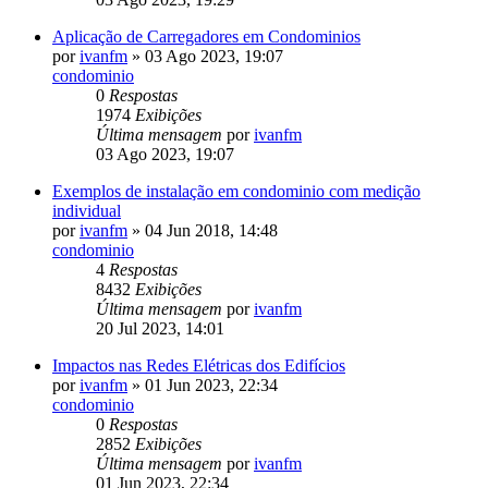
Aplicação de Carregadores em Condominios
por
ivanfm
» 03 Ago 2023, 19:07
condominio
0
Respostas
1974
Exibições
Última mensagem
por
ivanfm
03 Ago 2023, 19:07
Exemplos de instalação em condominio com medição
individual
por
ivanfm
» 04 Jun 2018, 14:48
condominio
4
Respostas
8432
Exibições
Última mensagem
por
ivanfm
20 Jul 2023, 14:01
Impactos nas Redes Elétricas dos Edifícios
por
ivanfm
» 01 Jun 2023, 22:34
condominio
0
Respostas
2852
Exibições
Última mensagem
por
ivanfm
01 Jun 2023, 22:34