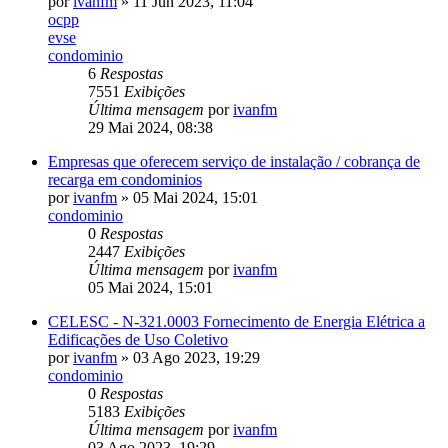
por
ivanfm
» 11 Jun 2023, 11:04
ocpp
evse
condominio
6
Respostas
7551
Exibições
Última mensagem
por
ivanfm
29 Mai 2024, 08:38
Empresas que oferecem serviço de instalação / cobrança de
recarga em condominios
por
ivanfm
» 05 Mai 2024, 15:01
condominio
0
Respostas
2447
Exibições
Última mensagem
por
ivanfm
05 Mai 2024, 15:01
CELESC - N-321.0003 Fornecimento de Energia Elétrica a
Edificações de Uso Coletivo
por
ivanfm
» 03 Ago 2023, 19:29
condominio
0
Respostas
5183
Exibições
Última mensagem
por
ivanfm
03 Ago 2023, 19:29