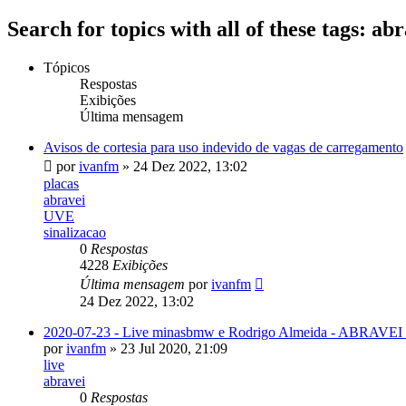
Search for topics with all of these tags: ab
Tópicos
Respostas
Exibições
Última mensagem
Avisos de cortesia para uso indevido de vagas de carregamento
por
ivanfm
» 24 Dez 2022, 13:02
placas
abravei
UVE
sinalizacao
0
Respostas
4228
Exibições
Última mensagem
por
ivanfm
24 Dez 2022, 13:02
2020-07-23 - Live minasbmw e Rodrigo Almeida - ABRAVEI so
por
ivanfm
» 23 Jul 2020, 21:09
live
abravei
0
Respostas