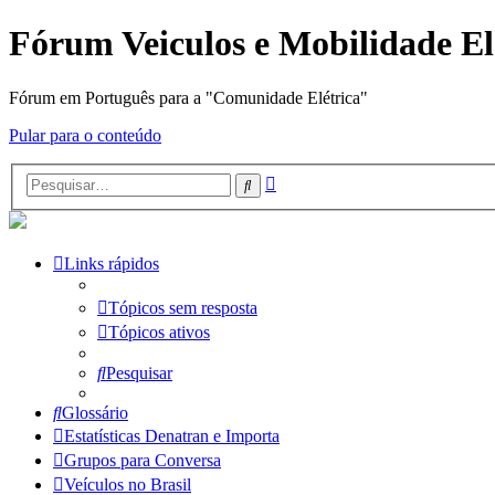
Fórum Veiculos e Mobilidade El
Fórum em Português para a "Comunidade Elétrica"
Pular para o conteúdo
Pesquisa
Pesquisar
avançada
Links rápidos
Tópicos sem resposta
Tópicos ativos
Pesquisar
Glossário
Estatísticas Denatran e Importa
Grupos para Conversa
Veículos no Brasil