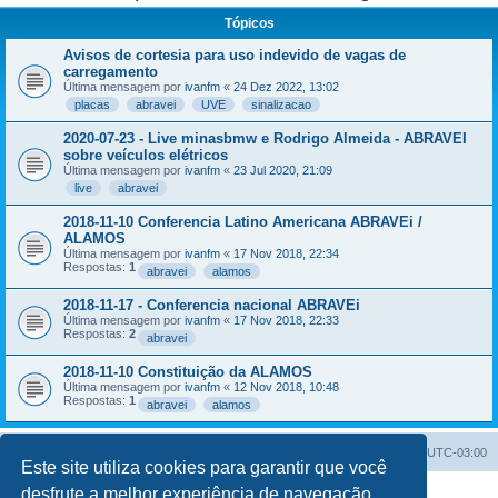
Tópicos
Avisos de cortesia para uso indevido de vagas de
carregamento
Última mensagem por
ivanfm
«
24 Dez 2022, 13:02
placas
abravei
UVE
sinalizacao
2020-07-23 - Live minasbmw e Rodrigo Almeida - ABRAVEI
sobre veículos elétricos
Última mensagem por
ivanfm
«
23 Jul 2020, 21:09
live
abravei
2018-11-10 Conferencia Latino Americana ABRAVEi /
ALAMOS
Última mensagem por
ivanfm
«
17 Nov 2018, 22:34
Respostas:
1
abravei
alamos
2018-11-17 - Conferencia nacional ABRAVEi
Última mensagem por
ivanfm
«
17 Nov 2018, 22:33
Respostas:
2
abravei
2018-11-10 Constituição da ALAMOS
Última mensagem por
ivanfm
«
12 Nov 2018, 10:48
Respostas:
1
abravei
alamos
Índice do fórum
Excluir cookies
Todos os horários são
UTC-03:00
Este site utiliza cookies para garantir que você
desfrute a melhor experiência de navegação.
Powered by
phpBB
® Forum Software © phpBB Limited