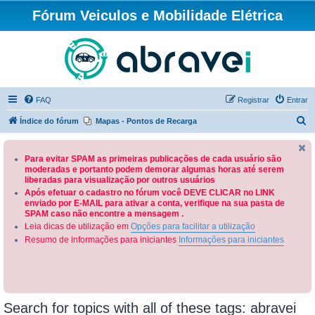
Fórum Veiculos e Mobilidade Elétrica
FAQ
Registrar
Entrar
P
Índice do fórum
Mapas - Pontos de Recarga
e
s
Para evitar SPAM as primeiras publicações de cada usuário são
moderadas e portanto podem demorar algumas horas até serem
q
liberadas para visualização por outros usuários
u
Após efetuar o cadastro no fórum você DEVE CLICAR no LINK
enviado por E-MAIL para ativar a conta, verifique na sua pasta de
i
SPAM caso não encontre a mensagem .
s
Leia dicas de utilização em
Opções para facilitar a utilização
a
Resumo de informações para iniciantes
Informações para iniciantes
r
Search for topics with all of these tags: abravei