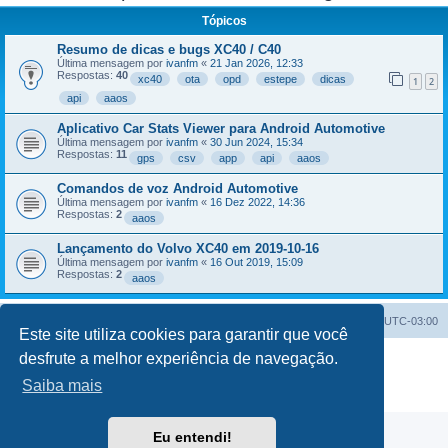
Tópicos
Resumo de dicas e bugs XC40 / C40
Última mensagem por
ivanfm
«
21 Jan 2026, 12:33
Respostas:
40
xc40
ota
opd
estepe
dicas
1
2
api
aaos
Aplicativo Car Stats Viewer para Android Automotive
Última mensagem por
ivanfm
«
30 Jun 2024, 15:34
Respostas:
11
gps
csv
app
api
aaos
Comandos de voz Android Automotive
Última mensagem por
ivanfm
«
16 Dez 2022, 14:36
Respostas:
2
aaos
Lançamento do Volvo XC40 em 2019-10-16
Última mensagem por
ivanfm
«
16 Out 2019, 15:09
Respostas:
2
aaos
Índice do fórum
Excluir cookies
Todos os horários são
UTC-03:00
Este site utiliza cookies para garantir que você
desfrute a melhor experiência de navegação.
Powered by
phpBB
® Forum Software © phpBB Limited
Traduzido por:
Suporte phpBB
Saiba mais
Privacidade
|
Termos
Eu entendi!