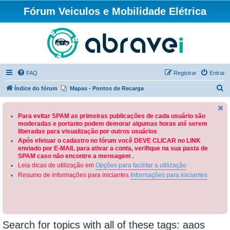
Fórum Veiculos e Mobilidade Elétrica
FAQ
Registrar
Entrar
P
Índice do fórum
Mapas - Pontos de Recarga
e
s
Para evitar SPAM as primeiras publicações de cada usuário são
moderadas e portanto podem demorar algumas horas até serem
q
liberadas para visualização por outros usuários
u
Após efetuar o cadastro no fórum você DEVE CLICAR no LINK
enviado por E-MAIL para ativar a conta, verifique na sua pasta de
i
SPAM caso não encontre a mensagem .
s
Leia dicas de utilização em
Opções para facilitar a utilização
a
Resumo de informações para iniciantes
Informações para iniciantes
r
Search for topics with all of these tags: aaos