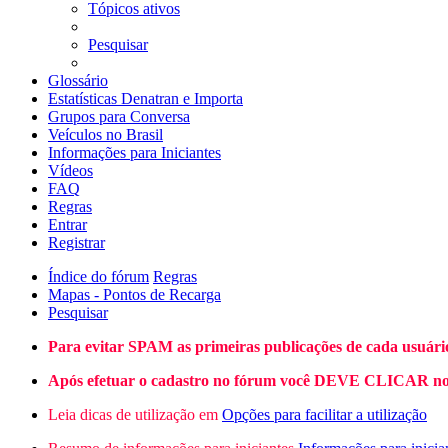
Tópicos ativos
Pesquisar
Glossário
Estatísticas Denatran e Importa
Grupos para Conversa
Veículos no Brasil
Informações para Iniciantes
Vídeos
FAQ
Regras
Entrar
Registrar
Índice do fórum
Regras
Mapas - Pontos de Recarga
Pesquisar
Para evitar SPAM as primeiras publicações de cada usuári
Após efetuar o cadastro no fórum você DEVE CLICAR no L
Leia dicas de utilização em
Opções para facilitar a utilização