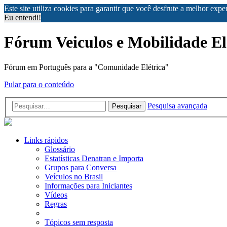
Este site utiliza cookies para garantir que você desfrute a melhor exp
Eu entendi!
Fórum Veiculos e Mobilidade El
Fórum em Português para a "Comunidade Elétrica"
Pular para o conteúdo
Pesquisa avançada
Pesquisar
Links rápidos
Glossário
Estatísticas Denatran e Importa
Grupos para Conversa
Veículos no Brasil
Informações para Iniciantes
Vídeos
Regras
Tópicos sem resposta