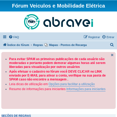
Fórum Veiculos e Mobilidade Elétrica
FAQ
Registrar
Entrar
P
Índice do fórum
Regras
Mapas - Pontos de Recarga
e
s
Para evitar SPAM as primeiras publicações de cada usuário são
moderadas e portanto podem demorar algumas horas até serem
q
liberadas para visualização por outros usuários
u
Após efetuar o cadastro no fórum você DEVE CLICAR no LINK
enviado por E-MAIL para ativar a conta, verifique na sua pasta de
i
SPAM caso não encontre a mensagem .
s
Leia dicas de utilização em
Opções para facilitar a utilização
a
Resumo de informações para iniciantes
Informações para iniciantes
r
SEÇÕES DE REGRAS