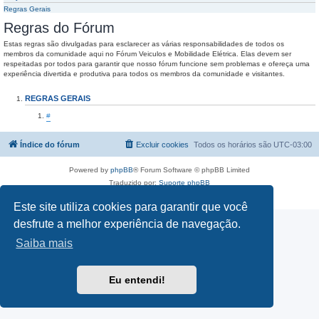
Regras Gerais
Regras do Fórum
Estas regras são divulgadas para esclarecer as várias responsabilidades de todos os
membros da comunidade aqui no Fórum Veiculos e Mobilidade Elétrica. Elas devem ser
respeitadas por todos para garantir que nosso fórum funcione sem problemas e ofereça uma
experiência divertida e produtiva para todos os membros da comunidade e visitantes.
REGRAS GERAIS
#
Índice do fórum
Excluir cookies
Todos os horários são
UTC-03:00
Powered by
phpBB
® Forum Software © phpBB Limited
Traduzido por:
Suporte phpBB
Privacidade
|
Termos
Este site utiliza cookies para garantir que você
desfrute a melhor experiência de navegação.
Saiba mais
Eu entendi!