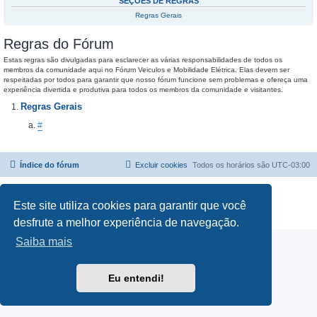
SEÇÕES DE REGRAS
Regras Gerais
Regras do Fórum
Estas regras são divulgadas para esclarecer as várias responsabilidades de todos os
membros da comunidade aqui no Fórum Veiculos e Mobilidade Elétrica. Elas devem ser
respeitadas por todos para garantir que nosso fórum funcione sem problemas e ofereça uma
experiência divertida e produtiva para todos os membros da comunidade e visitantes.
Regras Gerais
#
Índice do fórum
Excluir cookies
Todos os horários são
UTC-03:00
Powered by
phpBB
® Forum Software © phpBB Limited
Traduzido por:
Suporte phpBB
Este site utiliza cookies para garantir que você
Privacidade
|
Termos
desfrute a melhor experiência de navegação.
Saiba mais
Eu entendi!