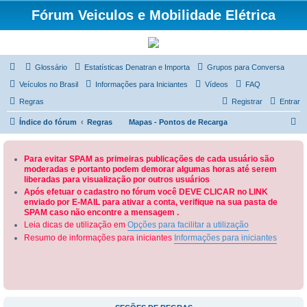
Fórum Veiculos e Mobilidade Elétrica
Glossário
Estatísticas Denatran e Importa
Grupos para Conversa
Veículos no Brasil
Informações para Iniciantes
Vídeos
FAQ
Regras
Registrar
Entrar
P
Índice do fórum
Regras
Mapas - Pontos de Recarga
e
s
Para evitar SPAM as primeiras publicações de cada usuário são
moderadas e portanto podem demorar algumas horas até serem
q
liberadas para visualização por outros usuários
u
Após efetuar o cadastro no fórum você DEVE CLICAR no LINK
enviado por E-MAIL para ativar a conta, verifique na sua pasta de
i
SPAM caso não encontre a mensagem .
s
Leia dicas de utilização em
Opções para facilitar a utilização
a
Resumo de informações para iniciantes
Informações para iniciantes
r