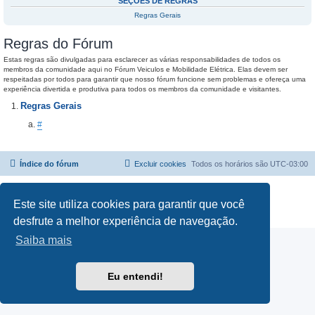
SEÇÕES DE REGRAS
Regras Gerais
Regras do Fórum
Estas regras são divulgadas para esclarecer as várias responsabilidades de todos os
membros da comunidade aqui no Fórum Veiculos e Mobilidade Elétrica. Elas devem ser
respeitadas por todos para garantir que nosso fórum funcione sem problemas e ofereça uma
experiência divertida e produtiva para todos os membros da comunidade e visitantes.
Regras Gerais
#
Índice do fórum
Excluir cookies
Todos os horários são
UTC-03:00
Powered by
phpBB
® Forum Software © phpBB Limited
Traduzido por:
Suporte phpBB
Este site utiliza cookies para garantir que você
Privacidade
|
Termos
desfrute a melhor experiência de navegação.
Saiba mais
Eu entendi!