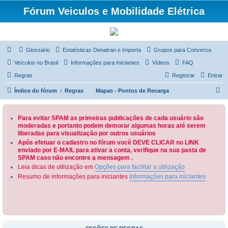
Fórum Veiculos e Mobilidade Elétrica
Glossário
Estatísticas Denatran e Importa
Grupos para Conversa
Veículos no Brasil
Informações para Iniciantes
Vídeos
FAQ
Regras
Registrar
Entrar
P
Índice do fórum
Regras
Mapas - Pontos de Recarga
e
s
Para evitar SPAM as primeiras publicações de cada usuário são
moderadas e portanto podem demorar algumas horas até serem
q
liberadas para visualização por outros usuários
u
Após efetuar o cadastro no fórum você DEVE CLICAR no LINK
enviado por E-MAIL para ativar a conta, verifique na sua pasta de
i
SPAM caso não encontre a mensagem .
s
Leia dicas de utilização em
Opções para facilitar a utilização
a
Resumo de informações para iniciantes
Informações para iniciantes
r