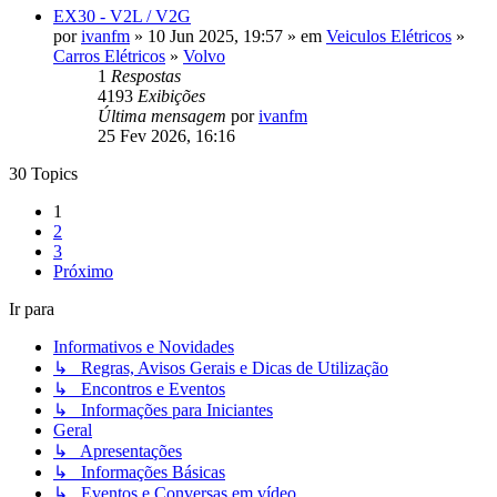
EX30 - V2L / V2G
por
ivanfm
» 10 Jun 2025, 19:57 » em
Veiculos Elétricos
»
Carros Elétricos
»
Volvo
1
Respostas
4193
Exibições
Última mensagem
por
ivanfm
25 Fev 2026, 16:16
30 Topics
1
2
3
Próximo
Ir para
Informativos e Novidades
↳ Regras, Avisos Gerais e Dicas de Utilização
↳ Encontros e Eventos
↳ Informações para Iniciantes
Geral
↳ Apresentações
↳ Informações Básicas
↳ Eventos e Conversas em vídeo