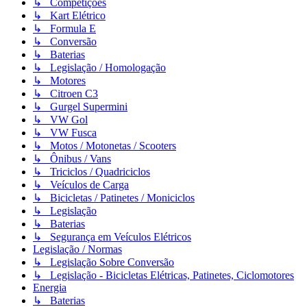
↳ Competições
↳ Kart Elétrico
↳ Formula E
↳ Conversão
↳ Baterias
↳ Legislação / Homologação
↳ Motores
↳ Citroen C3
↳ Gurgel Supermini
↳ VW Gol
↳ VW Fusca
↳ Motos / Motonetas / Scooters
↳ Ônibus / Vans
↳ Triciclos / Quadriciclos
↳ Veículos de Carga
↳ Bicicletas / Patinetes / Moniciclos
↳ Legislação
↳ Baterias
↳ Segurança em Veículos Elétricos
Legislação / Normas
↳ Legislação Sobre Conversão
↳ Legislação - Bicicletas Elétricas, Patinetes, Ciclomotores
Energia
↳ Baterias