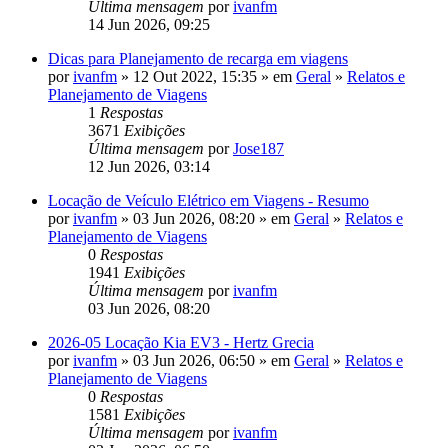
Última mensagem
por
ivanfm
14 Jun 2026, 09:25
Dicas para Planejamento de recarga em viagens
por
ivanfm
» 12 Out 2022, 15:35 » em
Geral
»
Relatos e
Planejamento de Viagens
1
Respostas
3671
Exibições
Última mensagem
por
Jose187
12 Jun 2026, 03:14
Locação de Veículo Elétrico em Viagens - Resumo
por
ivanfm
» 03 Jun 2026, 08:20 » em
Geral
»
Relatos e
Planejamento de Viagens
0
Respostas
1941
Exibições
Última mensagem
por
ivanfm
03 Jun 2026, 08:20
2026-05 Locação Kia EV3 - Hertz Grecia
por
ivanfm
» 03 Jun 2026, 06:50 » em
Geral
»
Relatos e
Planejamento de Viagens
0
Respostas
1581
Exibições
Última mensagem
por
ivanfm