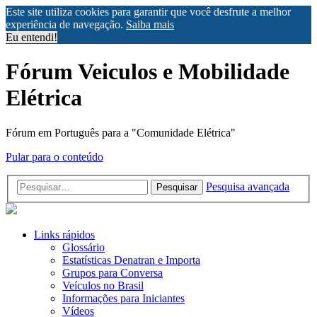
Este site utiliza cookies para garantir que você desfrute a melhor
experiência de navegação.
Saiba mais
Eu entendi!
Fórum Veiculos e Mobilidade
Elétrica
Fórum em Português para a "Comunidade Elétrica"
Pular para o conteúdo
Pesquisa avançada
Pesquisar
Links rápidos
Glossário
Estatísticas Denatran e Importa
Grupos para Conversa
Veículos no Brasil
Informações para Iniciantes
Vídeos