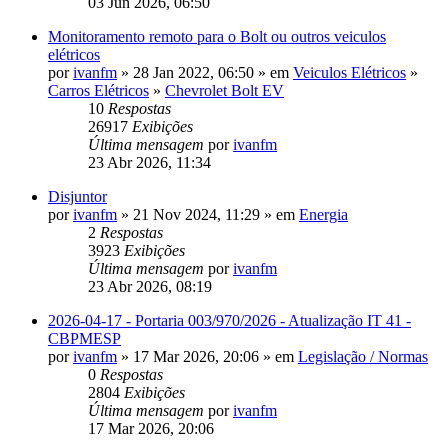
03 Jun 2026, 06:50
Monitoramento remoto para o Bolt ou outros veiculos
elétricos
por
ivanfm
» 28 Jan 2022, 06:50 » em
Veiculos Elétricos
»
Carros Elétricos
»
Chevrolet Bolt EV
10
Respostas
26917
Exibições
Última mensagem
por
ivanfm
23 Abr 2026, 11:34
Disjuntor
por
ivanfm
» 21 Nov 2024, 11:29 » em
Energia
2
Respostas
3923
Exibições
Última mensagem
por
ivanfm
23 Abr 2026, 08:19
2026-04-17 - Portaria 003/970/2026 - Atualização IT 41 -
CBPMESP
por
ivanfm
» 17 Mar 2026, 20:06 » em
Legislação / Normas
0
Respostas
2804
Exibições
Última mensagem
por
ivanfm
17 Mar 2026, 20:06