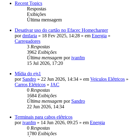
Recent Topics
Respostas
Exibições
Última mensagem
Desativar uso do cartão no Efacec Homecharger
por
dmfaria
» 18 Fev 2025, 14:28 » em
Energia
»
Carregadores
3
Respostas
3962
Exibições
Última mensagem
por
ivanfm
15 Jul 2026, 17:20
Mídia do ejs1
por
Sandro
» 22 Jun 2026, 14:34 » em
Veiculos Elétricos
»
Carros Elétricos
»
JAC
0
Respostas
1684
Exibições
Última mensagem
por
Sandro
22 Jun 2026, 14:34
Terminais para cabos elétricos
por
ivanfm
» 14 Jun 2026, 09:25 » em
Energia
0
Respostas
1780
Exibições