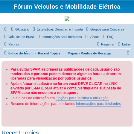
Fórum Veiculos e Mobilidade Elétrica
Glossário
Estatísticas Denatran e Importa
Grupos para Conversa
Veículos no Brasil
Informações para Iniciantes
Vídeos
FAQ
Regras
Registrar
Entrar
P
Índice do fórum
Recent Topics
Mapas - Pontos de Recarga
e
s
Para evitar SPAM as primeiras publicações de cada usuário são
moderadas e portanto podem demorar algumas horas até serem
q
liberadas para visualização por outros usuários
u
Após efetuar o cadastro no fórum você DEVE CLICAR no LINK
enviado por E-MAIL para ativar a conta, verifique na sua pasta de
i
SPAM caso não encontre a mensagem .
s
Leia dicas de utilização em
Opções para facilitar a utilização
a
Resumo de informações para iniciantes
Informações para iniciantes
r
Recent Topics