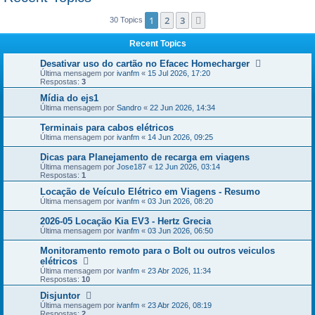
1
2
3
Próximo
30 Topics
Recent Topics
Desativar uso do cartão no Efacec Homecharger
Última mensagem por
ivanfm
«
15 Jul 2026, 17:20
Respostas:
3
Mídia do ejs1
Última mensagem por
Sandro
«
22 Jun 2026, 14:34
Terminais para cabos elétricos
Última mensagem por
ivanfm
«
14 Jun 2026, 09:25
Dicas para Planejamento de recarga em viagens
Última mensagem por
Jose187
«
12 Jun 2026, 03:14
Respostas:
1
Locação de Veículo Elétrico em Viagens - Resumo
Última mensagem por
ivanfm
«
03 Jun 2026, 08:20
2026-05 Locação Kia EV3 - Hertz Grecia
Última mensagem por
ivanfm
«
03 Jun 2026, 06:50
Monitoramento remoto para o Bolt ou outros veiculos
elétricos
Última mensagem por
ivanfm
«
23 Abr 2026, 11:34
Respostas:
10
Disjuntor
Última mensagem por
ivanfm
«
23 Abr 2026, 08:19
Respostas:
2