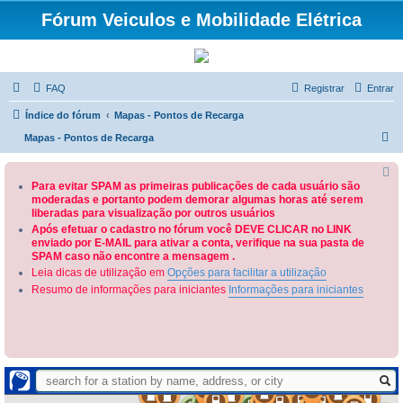
Fórum Veiculos e Mobilidade Elétrica
FAQ
Registrar
Entrar
Índice do fórum
Mapas - Pontos de Recarga
P
Mapas - Pontos de Recarga
e
s
Para evitar SPAM as primeiras publicações de cada usuário são
moderadas e portanto podem demorar algumas horas até serem
q
liberadas para visualização por outros usuários
u
Após efetuar o cadastro no fórum você DEVE CLICAR no LINK
enviado por E-MAIL para ativar a conta, verifique na sua pasta de
i
SPAM caso não encontre a mensagem .
s
Leia dicas de utilização em
Opções para facilitar a utilização
a
Resumo de informações para iniciantes
Informações para iniciantes
r