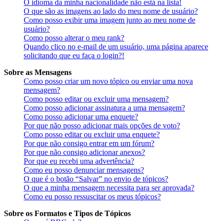
O idioma da minha nacionalidade não está na lista!
O que são as imagens ao lado do meu nome de usuário?
Como posso exibir uma imagem junto ao meu nome de
usuário?
Como posso alterar o meu rank?
Quando clico no e-mail de um usuário, uma página aparece
solicitando que eu faça o login?!
Sobre as Mensagens
Como posso criar um novo tópico ou enviar uma nova
mensagem?
Como posso editar ou excluir uma mensagem?
Como posso adicionar assinatura a uma mensagem?
Como posso adicionar uma enquete?
Por que não posso adicionar mais opções de voto?
Como posso editar ou excluir uma enquete?
Por que não consigo entrar em um fórum?
Por que não consigo adicionar anexos?
Por que eu recebi uma advertência?
Como eu posso denunciar mensagens?
O que é o botão “Salvar” no envio de tópicos?
O que a minha mensagem necessita para ser aprovada?
Como eu posso ressuscitar os meus tópicos?
Sobre os Formatos e Tipos de Tópicos