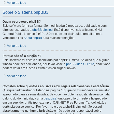
Voltar ao topo
Sobre o Sistema phpBB3
Quem escreveu o phpBB?
Este software (em sua forma não modificada) é produzido, publicado e com
direitos reservados a
phpBB Limited
. Está disponível sob a licença GNU
General Public Licence 2 (GPL-2.0) e pode ser distribuído gratuitamente.
Verifique o link
About phpBB
para mais informações.
Voltar ao topo
Porque não há a função X?
Este software foi escrito e licenciado por phpBB Limited. Se acha que alguma
função pode ser adicionada, por favor visite o
phpBB Ideas Centre
, onde você
poderá votar em funcões existentes ou sugerir novas.
Voltar ao topo
Contatos sobre questões abusivas e/ou ilegais relacionadas a este fórum
Qualquer administrador listado na página “Equipe do fórum” deve ser um alvo
apropriado para as suas dúvidas. Se você não obter resposta, deverá contatar
o dono do domínio (faça uma
pesquisa
) ou, caso o fórum esteja hospedado
em um servidor grátis (por exemplo, CJB.NET, Free Forums, Yahoo!, etc.), a
gerência desse serviço. Por favor, note que a phpBB Limited não possui
absolutamente nenhuma jurisdição
e não pode ser responsável sobre