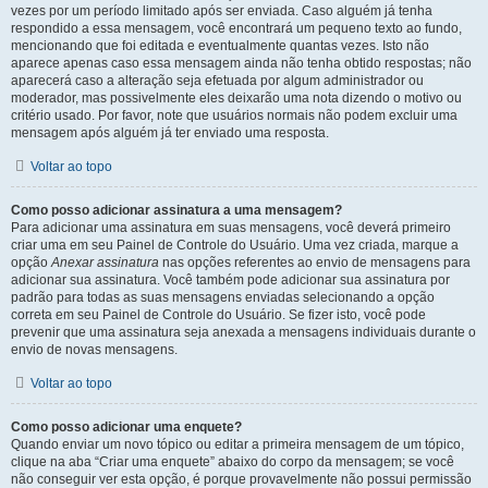
vezes por um período limitado após ser enviada. Caso alguém já tenha
respondido a essa mensagem, você encontrará um pequeno texto ao fundo,
mencionando que foi editada e eventualmente quantas vezes. Isto não
aparece apenas caso essa mensagem ainda não tenha obtido respostas; não
aparecerá caso a alteração seja efetuada por algum administrador ou
moderador, mas possivelmente eles deixarão uma nota dizendo o motivo ou
critério usado. Por favor, note que usuários normais não podem excluir uma
mensagem após alguém já ter enviado uma resposta.
Voltar ao topo
Como posso adicionar assinatura a uma mensagem?
Para adicionar uma assinatura em suas mensagens, você deverá primeiro
criar uma em seu Painel de Controle do Usuário. Uma vez criada, marque a
opção
Anexar assinatura
nas opções referentes ao envio de mensagens para
adicionar sua assinatura. Você também pode adicionar sua assinatura por
padrão para todas as suas mensagens enviadas selecionando a opção
correta em seu Painel de Controle do Usuário. Se fizer isto, você pode
prevenir que uma assinatura seja anexada a mensagens individuais durante o
envio de novas mensagens.
Voltar ao topo
Como posso adicionar uma enquete?
Quando enviar um novo tópico ou editar a primeira mensagem de um tópico,
clique na aba “Criar uma enquete” abaixo do corpo da mensagem; se você
não conseguir ver esta opção, é porque provavelmente não possui permissão