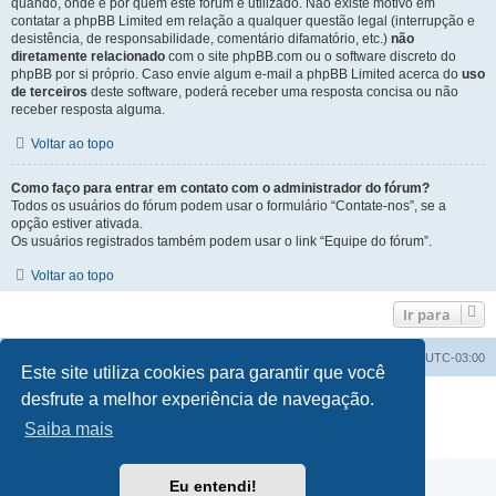
quando, onde e por quem este fórum é utilizado. Não existe motivo em
contatar a phpBB Limited em relação a qualquer questão legal (interrupção e
desistência, de responsabilidade, comentário difamatório, etc.)
não
diretamente relacionado
com o site phpBB.com ou o software discreto do
phpBB por si próprio. Caso envie algum e-mail a phpBB Limited acerca do
uso
de terceiros
deste software, poderá receber uma resposta concisa ou não
receber resposta alguma.
Voltar ao topo
Como faço para entrar em contato com o administrador do fórum?
Todos os usuários do fórum podem usar o formulário “Contate-nos”, se a
opção estiver ativada.
Os usuários registrados também podem usar o link “Equipe do fórum”.
Voltar ao topo
Ir para
Índice do fórum
Excluir cookies
Todos os horários são
UTC-03:00
Este site utiliza cookies para garantir que você
desfrute a melhor experiência de navegação.
Powered by
phpBB
® Forum Software © phpBB Limited
Traduzido por:
Suporte phpBB
Saiba mais
Privacidade
|
Termos
Eu entendi!