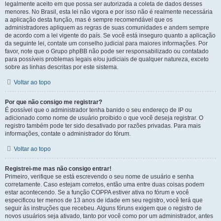
legalmente aceito em que possa ser autorizada a coleta de dados desses
menores. No Brasil, esta lei não vigora e por isso não é realmente necessária
a aplicação desta função, mas é sempre recomendável que os
administradores apliquem as regras de suas comunidades e andem sempre
de acordo com a lei vigente do país. Se você está inseguro quanto a aplicação
da seguinte lei, contate um conselho judicial para maiores informações. Por
favor, note que o Grupo phpBB não pode ser responsabilizado ou contatado
para possíveis problemas legais e/ou judiciais de qualquer natureza, exceto
sobre as linhas descritas por este sistema.
Voltar ao topo
Por que não consigo me registrar?
É possível que o administrador tenha banido o seu endereço de IP ou
adicionado como nome de usuário proibido o que você deseja registrar. O
registro também pode ter sido desativado por razões privadas. Para mais
informações, contate o administrador do fórum.
Voltar ao topo
Registrei-me mas não consigo entrar!
Primeiro, verifique se está escrevendo o seu nome de usuário e senha
corretamente. Caso estejam corretos, então uma entre duas coisas podem
estar acontecendo. Se a função COPPA estiver ativa no fórum e você
especificou ter menos de 13 anos de idade em seu registro, você terá que
seguir às instruções que recebeu. Alguns fóruns exigem que o registro de
novos usuários seja ativado, tanto por você como por um administrador, antes