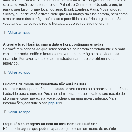
onde você normalmente se encontra ou inicialmente programou. Se esse é o
seu caso, você deve alterar no seu Painel de Controle do Usuário a opção
para o seu fuso horário local, ou seja, Brasil, Londres, Paris, Nova Iorque,
Sidney, ou onde você estiver. Note que a mudança do fuso horário, bem como
a maior parte das configurações, só é permitida a usuários registrados. Se
você ainda não se registrou, é hora para que se registre no fórum!
Voltar ao topo
Alterei o fuso Horário, mas a data e hora continuam erradas!
Se você tem certeza de que selecionou o fuso horário corretamente e a hora
continua errada, então o horário armazenado no relógio do servidor está
incorreto. Por favor, contate o administrador para que o problema seja
resolvido.
Voltar ao topo
O idioma da minha nacionalidade não está na lista!
O administrador pode não ter instalado o seu idioma ou o phpBB ainda não foi
traduzido para o mesmo. Peça ao administrador que instale o seu pacote de
idiomas e, caso não exista, você poderá criar uma nova tradução. Mais
informações, consulte o site
phpBB
®.
Voltar ao topo
O que são as imagens ao lado do meu nome de usuário?
Há duas imagens que podem aparecer junto com um nome de usuário