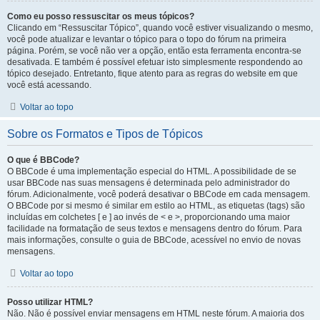
Como eu posso ressuscitar os meus tópicos?
Clicando em “Ressuscitar Tópico”, quando você estiver visualizando o mesmo,
você pode atualizar e levantar o tópico para o topo do fórum na primeira
página. Porém, se você não ver a opção, então esta ferramenta encontra-se
desativada. E também é possível efetuar isto simplesmente respondendo ao
tópico desejado. Entretanto, fique atento para as regras do website em que
você está acessando.
Voltar ao topo
Sobre os Formatos e Tipos de Tópicos
O que é BBCode?
O BBCode é uma implementação especial do HTML. A possibilidade de se
usar BBCode nas suas mensagens é determinada pelo administrador do
fórum. Adicionalmente, você poderá desativar o BBCode em cada mensagem.
O BBCode por si mesmo é similar em estilo ao HTML, as etiquetas (tags) são
incluídas em colchetes [ e ] ao invés de < e >, proporcionando uma maior
facilidade na formatação de seus textos e mensagens dentro do fórum. Para
mais informações, consulte o guia de BBCode, acessível no envio de novas
mensagens.
Voltar ao topo
Posso utilizar HTML?
Não. Não é possível enviar mensagens em HTML neste fórum. A maioria dos