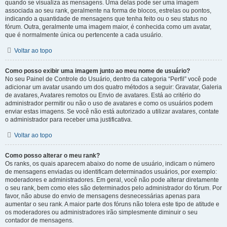
quando se visualiza as mensagens. Uma delas pode ser uma imagem
associada ao seu rank, geralmente na forma de blocos, estrelas ou pontos,
indicando a quantidade de mensagens que tenha feito ou o seu status no
fórum. Outra, geralmente uma imagem maior, é conhecida como um avatar,
que é normalmente única ou pertencente a cada usuário.
Voltar ao topo
Como posso exibir uma imagem junto ao meu nome de usuário?
No seu Painel de Controle do Usuário, dentro da categoria “Perfil” você pode
adicionar um avatar usando um dos quatro métodos a seguir: Gravatar, Galeria
de avatares, Avatares remotos ou Envio de avatares. Está ao critério do
administrador permitir ou não o uso de avatares e como os usuários podem
enviar estas imagens. Se você não está autorizado a utilizar avatares, contate
o administrador para receber uma justificativa.
Voltar ao topo
Como posso alterar o meu rank?
Os ranks, os quais aparecem abaixo do nome de usuário, indicam o número
de mensagens enviadas ou identificam determinados usuários, por exemplo:
moderadores e administradores. Em geral, você não pode alterar diretamente
o seu rank, bem como eles são determinados pelo administrador do fórum. Por
favor, não abuse do envio de mensagens desnecessárias apenas para
aumentar o seu rank. A maior parte dos fóruns não tolera este tipo de atitude e
os moderadores ou administradores irão simplesmente diminuir o seu
contador de mensagens.