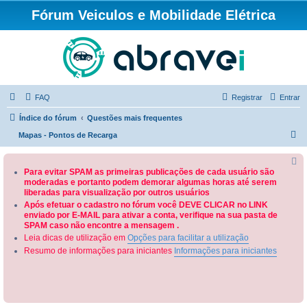
Fórum Veiculos e Mobilidade Elétrica
FAQ
Registrar
Entrar
Índice do fórum
Questões mais frequentes
P
Mapas - Pontos de Recarga
e
s
Para evitar SPAM as primeiras publicações de cada usuário são
moderadas e portanto podem demorar algumas horas até serem
q
liberadas para visualização por outros usuários
u
Após efetuar o cadastro no fórum você DEVE CLICAR no LINK
enviado por E-MAIL para ativar a conta, verifique na sua pasta de
i
SPAM caso não encontre a mensagem .
s
Leia dicas de utilização em
Opções para facilitar a utilização
a
Resumo de informações para iniciantes
Informações para iniciantes
r