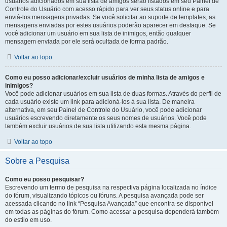
usuários adicionados em sua lista de amigos serão listados em seu Painel de
Controle do Usuário com acesso rápido para ver seus status online e para
enviá-los mensagens privadas. Se você solicitar ao suporte de templates, as
mensagens enviadas por estes usuários poderão aparecer em destaque. Se
você adicionar um usuário em sua lista de inimigos, então qualquer
mensagem enviada por ele será ocultada de forma padrão.
Voltar ao topo
Como eu posso adicionar/excluir usuários de minha lista de amigos e
inimigos?
Você pode adicionar usuários em sua lista de duas formas. Através do perfil de
cada usuário existe um link para adicioná-los à sua lista. De maneira
alternativa, em seu Painel de Controle do Usuário, você pode adicionar
usuários escrevendo diretamente os seus nomes de usuários. Você pode
também excluir usuários de sua lista utilizando esta mesma página.
Voltar ao topo
Sobre a Pesquisa
Como eu posso pesquisar?
Escrevendo um termo de pesquisa na respectiva página localizada no índice
do fórum, visualizando tópicos ou fóruns. A pesquisa avançada pode ser
acessada clicando no link “Pesquisa Avançada” que encontra-se disponível
em todas as páginas do fórum. Como acessar a pesquisa dependerá também
do estilo em uso.