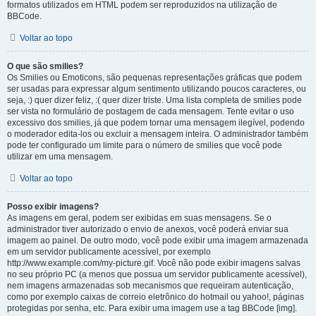
formatos utilizados em HTML podem ser reproduzidos na utilização de
BBCode.
Voltar ao topo
O que são smilies?
Os Smilies ou Emoticons, são pequenas representações gráficas que podem
ser usadas para expressar algum sentimento utilizando poucos caracteres, ou
seja, :) quer dizer feliz, :( quer dizer triste. Uma lista completa de smilies pode
ser vista no formulário de postagem de cada mensagem. Tente evitar o uso
excessivo dos smilies, já que podem tornar uma mensagem ilegível, podendo
o moderador edita-los ou excluir a mensagem inteira. O administrador também
pode ter configurado um limite para o número de smilies que você pode
utilizar em uma mensagem.
Voltar ao topo
Posso exibir imagens?
As imagens em geral, podem ser exibidas em suas mensagens. Se o
administrador tiver autorizado o envio de anexos, você poderá enviar sua
imagem ao painel. De outro modo, você pode exibir uma imagem armazenada
em um servidor publicamente acessível, por exemplo
http://www.example.com/my-picture.gif. Você não pode exibir imagens salvas
no seu próprio PC (a menos que possua um servidor publicamente acessível),
nem imagens armazenadas sob mecanismos que requeiram autenticação,
como por exemplo caixas de correio eletrônico do hotmail ou yahoo!, páginas
protegidas por senha, etc. Para exibir uma imagem use a tag BBCode [img].