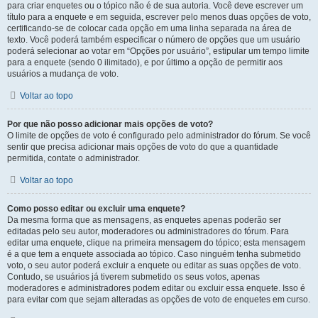
para criar enquetes ou o tópico não é de sua autoria. Você deve escrever um
título para a enquete e em seguida, escrever pelo menos duas opções de voto,
certificando-se de colocar cada opção em uma linha separada na área de
texto. Você poderá também especificar o número de opções que um usuário
poderá selecionar ao votar em “Opções por usuário”, estipular um tempo limite
para a enquete (sendo 0 ilimitado), e por último a opção de permitir aos
usuários a mudança de voto.
Voltar ao topo
Por que não posso adicionar mais opções de voto?
O limite de opções de voto é configurado pelo administrador do fórum. Se você
sentir que precisa adicionar mais opções de voto do que a quantidade
permitida, contate o administrador.
Voltar ao topo
Como posso editar ou excluir uma enquete?
Da mesma forma que as mensagens, as enquetes apenas poderão ser
editadas pelo seu autor, moderadores ou administradores do fórum. Para
editar uma enquete, clique na primeira mensagem do tópico; esta mensagem
é a que tem a enquete associada ao tópico. Caso ninguém tenha submetido
voto, o seu autor poderá excluir a enquete ou editar as suas opções de voto.
Contudo, se usuários já tiverem submetido os seus votos, apenas
moderadores e administradores podem editar ou excluir essa enquete. Isso é
para evitar com que sejam alteradas as opções de voto de enquetes em curso.