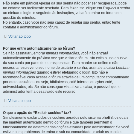
Não entre em pânico! Apesar da sua senha não poder ser recuperada, pode
no entanto ser facilmente resetada. Para fazer isto, clique em
Esqueci a senha
ao efetuar o login, e seguindo às instruções, voltará a entrar no fórum em
questão de minutos.
No entanto, caso você não seja capaz de resetar sua senha, então tente
contatar o administrador do fórum.
Voltar ao topo
Por que entro automaticamente no fórum?
Se não assinalar
Lembrar minhas informações
, você não entrará
automaticamente da próxima vez que visitar o fórum. Isto evita o uso abusivo
da sua conta por parte de outras pessoas. Para manter-se online e não
necessitar escrever o seu nome de usuário e senha, assinale a caixa
Lembrar
minhas informações
quando estiver efetuando o login. Isto não é
recomendável caso acesse o fórum através de um computador compartilhado
por outros usuários, ou seja, bibliotecas, café internet ou cyber café,
universidades, etc. Se não consegue visualizar a caixa, é possível que o
administrador tenha desativado este recurso.
Voltar ao topo
O que a opção de “Excluir cookies” faz?
Simplesmente exclui todos os cookies gerados pelo sistema phpBB, os quais
lhe mantém autenticado dentro do fórum e que também permitem o
funcionamento de determinadas opções ativadas pelo administrador. Se você
estiver com problemas de entrar e sair na comunidade, excluir os cookies