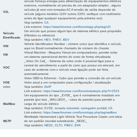
veículo forneça energia para alimentação de equipamentos elétricos
externos, normalmente só precisa de um adaptador simples , alguns
veículos já vem com tomadas AC A tensão de saída depende do
V2L
veículo (alguns modelos 110V outros 220V, verifique com multímetro
antes de ligar qualquer equipamento pela primeira vez)
Veja também:
CA
Link externo:
https://www.forumve.com/forum/app.php/tag/v2l
Um veículo que possui algum tipo de sistema elétrico para propulsão
Veículo
(Híbridos ou elétricos)
Eletrificado
Veja também:
HEV
,
PHEV
,
BEV
Vehicle Identification Number - número unico que identifica o veículo,
VIN
aqui no Brasil normalmente chamado de número do chassis
Virtual Machine - Maquina Virtual em computadores, permite rodar
VM
um sistema operacional dentro do outro de forma virtualizada
_Volvo On Call_ - Sistema da volvo onde é possível ligar para a
central de atendimento a partir do carro que possui um simcard, em
VOC
caso de acidente com o veículo essa ligação pode ser feita
automaticamente
Volvo OBD to Ethernet - Cabo que permite a conexão de um veículo
VOE
Volvo atual a um computador para configuração / atualização
volvo
Veja também:
DoIP
Link externo:
https://www.forumve.com/forum/viewtopic.php?t=2523
Um equipamento do tipo _EVSE_ que é normalmente instalado em
parede (por isso _WALLBOX_ - caixa de parede) para permitir a
WallBox
carga de veículo elétrico
Veja também:
EVSE
,
tomada industrial
,
carregador portátil
,
CA
Link externo:
https://www.forumve.com/forum/app.php/tag/wallbox
Worldwide Harmonised Light Vehicle Test Procedure Criado com ideia
WLTP
de ser padrão mundial substituindo _NEDC_
Veja também:
NEDC
,
CLTC
,
PBEV
,
EPA