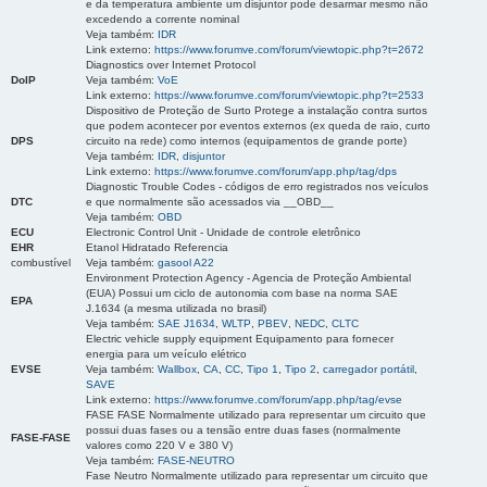
e da temperatura ambiente um disjuntor pode desarmar mesmo não
excedendo a corrente nominal
Veja também:
IDR
Link externo:
https://www.forumve.com/forum/viewtopic.php?t=2672
Diagnostics over Internet Protocol
DoIP
Veja também:
VoE
Link externo:
https://www.forumve.com/forum/viewtopic.php?t=2533
Dispositivo de Proteção de Surto Protege a instalação contra surtos
que podem acontecer por eventos externos (ex queda de raio, curto
DPS
circuito na rede) como internos (equipamentos de grande porte)
Veja também:
IDR
,
disjuntor
Link externo:
https://www.forumve.com/forum/app.php/tag/dps
Diagnostic Trouble Codes - códigos de erro registrados nos veículos
DTC
e que normalmente são acessados via __OBD__
Veja também:
OBD
ECU
Electronic Control Unit - Unidade de controle eletrônico
EHR
Etanol Hidratado Referencia
combustível
Veja também:
gasool A22
Environment Protection Agency - Agencia de Proteção Ambiental
(EUA) Possui um ciclo de autonomia com base na norma SAE
EPA
J.1634 (a mesma utilizada no brasil)
Veja também:
SAE J1634
,
WLTP
,
PBEV
,
NEDC
,
CLTC
Electric vehicle supply equipment Equipamento para fornecer
energia para um veículo elétrico
EVSE
Veja também:
Wallbox
,
CA
,
CC
,
Tipo 1
,
Tipo 2
,
carregador portátil
,
SAVE
Link externo:
https://www.forumve.com/forum/app.php/tag/evse
FASE FASE Normalmente utilizado para representar um circuito que
possui duas fases ou a tensão entre duas fases (normalmente
FASE-FASE
valores como 220 V e 380 V)
Veja também:
FASE-NEUTRO
Fase Neutro Normalmente utilizado para representar um circuito que