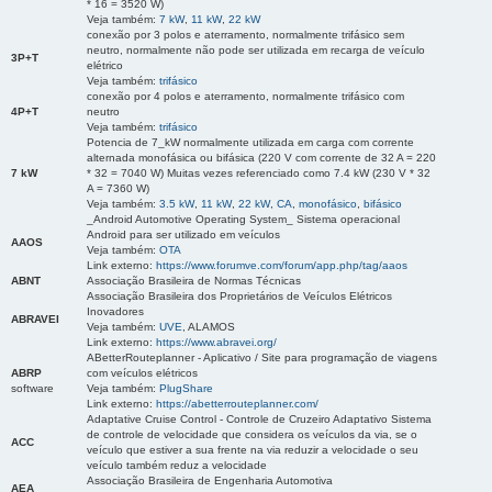
* 16 = 3520 W)
Veja também:
7 kW
,
11 kW
,
22 kW
conexão por 3 polos e aterramento, normalmente trifásico sem
neutro, normalmente não pode ser utilizada em recarga de veículo
3P+T
elétrico
Veja também:
trifásico
conexão por 4 polos e aterramento, normalmente trifásico com
4P+T
neutro
Veja também:
trifásico
Potencia de 7_kW normalmente utilizada em carga com corrente
alternada monofásica ou bifásica (220 V com corrente de 32 A = 220
7 kW
* 32 = 7040 W) Muitas vezes referenciado como 7.4 kW (230 V * 32
A = 7360 W)
Veja também:
3.5 kW
,
11 kW
,
22 kW
,
CA
,
monofásico
,
bifásico
_Android Automotive Operating System_ Sistema operacional
Android para ser utilizado em veículos
AAOS
Veja também:
OTA
Link externo:
https://www.forumve.com/forum/app.php/tag/aaos
ABNT
Associação Brasileira de Normas Técnicas
Associação Brasileira dos Proprietários de Veículos Elétricos
Inovadores
ABRAVEI
Veja também:
UVE
, ALAMOS
Link externo:
https://www.abravei.org/
ABetterRouteplanner - Aplicativo / Site para programação de viagens
ABRP
com veículos elétricos
software
Veja também:
PlugShare
Link externo:
https://abetterrouteplanner.com/
Adaptative Cruise Control - Controle de Cruzeiro Adaptativo Sistema
de controle de velocidade que considera os veículos da via, se o
ACC
veículo que estiver a sua frente na via reduzir a velocidade o seu
veículo também reduz a velocidade
Associação Brasileira de Engenharia Automotiva
AEA