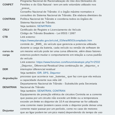
Programa Nacional de Racionalização do Uso dos Derivados do
CONPET
Petróleo e do Gás Natural - tem um selo voluntário utilizado nos
_pneus_
Conselho Nacional de Trânsito: é o órgão máximo normativo e
consultivo do Sistema Nacional de Trânsito. Ele elabora diretrizes da
CONTRAN
Política Nacional de Trânsito e coordena todos os órgãos do
Sistema Nacional de Trânsito.
Veja também:
SENATRAN
CRLV
Certificado de Registro e Licenciamento do Veículo
Código de Trânsito Brasileiro - Lei 9503 / 1997
CTB
Link externo:
https://www.planalto.gov.br/ccivil_03/leis/l9503compilado.htm
controle do _BMS_ do veículo que gerencia a potencia utilizada
durante a carga da bateria, cada veículo ou versão de software de
curva de
um mesmo veículo pode ter uma curva diferente, além disso fatores
carga
externos podem mudar o comportamento em relação a curva padrão
do veículo
Link externo:
https://www.forumve.com/forum/viewtopic.php?t=2532
_Disjuntor_ Diferencial Residual Uma combinação de _disjuntor_ e
DDR
interruptor diferencial residual
Veja também:
IDR
,
DPS
,
Disjuntor
processo que acontece nas _baterias_ que faz com que ela reduza
degradação
a capacidade durante sua vida útil
Departamento Nacional de Trânsito - Substituído pela Secretaria
DENATRAN
Nacional de Trânsito
Veja também:
SENATRAN
,
CONTRAN
Equipamento de proteção elétrica de circuitos Controla se a corrente
que passa por um circuito não excede um limite ou a temperatura
excede um limite ex disjuntor de 10 A vai desarmar se for utilizada
uma corrente maior (existem casos onde o disjuntor pode deixar uma
corrente maior passar por um período, como no caso de motores
Disjuntor
que ao ligar podem ter um pico maior) dependendo do tempo de uso