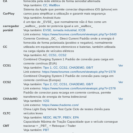
CA
fornecida pela rede elétrica de forma senoidal alternada
Veja também:
CC
,
WallBox
Sistema da Apple que permite conectar dispositivos iOS (iphone) em
CarPlay
carros para simplificar a utilização e garantir mais segurança
Veja também: Android Auto
é um tipo de _EVSE_ que normalmente não é fixo como um
carregador
_wallbox_, pode ter potencia igual a um _wallbox_
portátil
Veja também:
EVSE
,
tomada industrial
,
ICCB
Link externo:
https://www.forumve.com/forum/viewtopic.php?p=3440
Corrente Continua _DC_ - Direct Current Padrão onde a energia é
fornecida de forma polarizada (positivo e negativo), normalmente
CC
utilizada em equipamentos eletronicos e baterias, também utilizada
na carga rápida de veículos elétricos
Veja também: AC,
CCS1
,
CCS2
Combined Charging System 1 Padrão de conexão para carga em
corrente contínua (EUA)
CCS1
Ver
Veja também:
Tipo 1
,
CC
,
CCS2
,
CHADEMO
,
GB/T
Link externo:
https://www.forumve.com/forum/viewtopic.php?t=1578
Combined Charging System 2 Padrão de conexão para carga em
corrente contínua (Europa)
CCS2
Ver
Veja também:
Tipo 2
,
CC
,
CCS1
,
CHADEMO
,
GB/T
Link externo:
https://www.forumve.com/forum/viewtopic.php?t=1578
Padrão de conector para recarga em corrente continua, permite
transferencia de energia de forma bidirecional
CHAdeMO
Ver
Veja também:
V2G
Link externo:
https://www.chademo.com/
China Light Duty Vehicle Test Cycle Ciclo de testes chinês para
CLTC
veículos leves
Veja também:
NEDC
,
WLTP
,
PBEV
,
EPA
Capacidade Máxima de Tração Capacidade que o veículo consegue
CMT
tracionar = _PBT_ + Reboque / Trailer
Veja também:
PBT