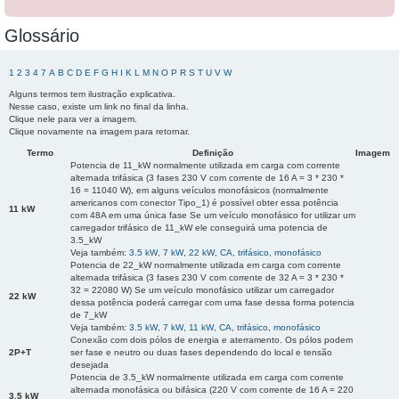
Glossário
1
2
3
4
7
A
B
C
D
E
F
G
H
I
K
L
M
N
O
P
R
S
T
U
V
W
Alguns termos tem ilustração explicativa.
Nesse caso, existe um link no final da linha.
Clique nele para ver a imagem.
Clique novamente na imagem para retornar.
Termo
Definição
Imagem
Potencia de 11_kW normalmente utilizada em carga com corrente
alternada trifásica (3 fases 230 V com corrente de 16 A = 3 * 230 *
16 = 11040 W), em alguns veículos monofásicos (normalmente
americanos com conector Tipo_1) é possível obter essa potência
11 kW
com 48A em uma única fase Se um veículo monofásico for utilizar um
carregador trifásico de 11_kW ele conseguirá uma potencia de
3.5_kW
Veja também:
3.5 kW
,
7 kW
,
22 kW
,
CA
,
trifásico
,
monofásico
Potencia de 22_kW normalmente utilizada em carga com corrente
alternada trifásica (3 fases 230 V com corrente de 32 A = 3 * 230 *
32 = 22080 W) Se um veículo monofásico utilizar um carregador
22 kW
dessa potência poderá carregar com uma fase dessa forma potencia
de 7_kW
Veja também:
3.5 kW
,
7 kW
,
11 kW
,
CA
,
trifásico
,
monofásico
Conexão com dois pólos de energia e aterramento. Os pólos podem
2P+T
ser fase e neutro ou duas fases dependendo do local e tensão
desejada
Potencia de 3.5_kW normalmente utilizada em carga com corrente
alternada monofásica ou bifásica (220 V com corrente de 16 A = 220
3.5 kW