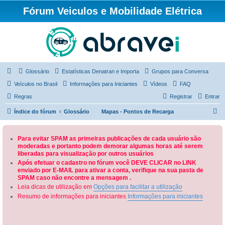
Fórum Veiculos e Mobilidade Elétrica
Glossário
Estatísticas Denatran e Importa
Grupos para Conversa
Veículos no Brasil
Informações para Iniciantes
Vídeos
FAQ
Regras
Registrar
Entrar
P
Índice do fórum
Glossário
Mapas - Pontos de Recarga
e
s
Para evitar SPAM as primeiras publicações de cada usuário são
moderadas e portanto podem demorar algumas horas até serem
q
liberadas para visualização por outros usuários
u
Após efetuar o cadastro no fórum você DEVE CLICAR no LINK
enviado por E-MAIL para ativar a conta, verifique na sua pasta de
i
SPAM caso não encontre a mensagem .
s
Leia dicas de utilização em
Opções para facilitar a utilização
a
Resumo de informações para iniciantes
Informações para iniciantes
r