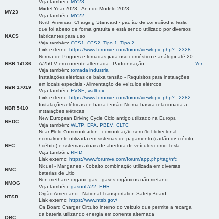
Veja também:
MY23
Model Year 2023 - Ano do Modelo 2023
MY23
Veja também:
MY22
North American Charging Standard - padrão de conexãod a Tesla
que foi aberto de forma gratuita e está sendo utilizado por diversos
NACS
fabricantes para uso
Veja também:
CCS1
,
CCS2
,
Tipo 1
,
Tipo 2
Link externo:
https://www.forumve.com/forum/viewtopic.php?t=2328
Norma de Plugues e tomadas para uso doméstico e análogo até 20
NBR 14136
A/250 V em corrente alternada - Padronização
Ver
Veja também:
tomada industrial
Instalações elétricas de baixa tensão - Requisitos para instalações
em locais especiais - Alimentação de veículos elétricos
NBR 17019
Veja também:
EVSE
,
wallbox
Link externo:
https://www.forumve.com/forum/viewtopic.php?t=2282
Instalações elétricas de baixa tensão Norma basica relacionada a
NBR 5410
instalações elétricas
New European Driving Cycle Ciclo antigo utilizado na Europa
NEDC
Veja também:
WLTP
,
EPA
,
PBEV
,
CLTC
Near Field Communication - comunicação sem fio bidirecional,
normalmente utilizada em sistemas de pagamento (cartão de crédito
NFC
/ débito) e sistemas atuais de abertura de veículos como Tesla
Veja também:
RFID
Link externo:
https://www.forumve.com/forum/app.php/tag/nfc
Niquel - Manganes - Cobalto combinação utilizada em diversas
NMC
baterias de Litio
Non-methane organic gas - gases orgânicos não metano
NMOG
Veja também:
gasool A22
,
EHR
Orgão Americano - National Transportation Safety Board
NTSB
Link externo:
https://www.ntsb.gov/
On Board Charger Circuito interno do veículo que permite a recarga
da bateria utilizando energia em corrente alternada
OBC