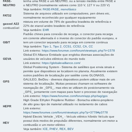
FASE-
tenha uma FASE e um NEUTRO, ou a tensão medida entre FASE e
NEUTRO
o NEUTRO (normalmente valores como 110 V, 127 V ou 220 V)
Veja também:
FASE-FASE
,
monofásico
Sistema de arquivos utilizado em computadores, pen drives etc,
FAT32
normalmente reconhecido por qualquer equipamento
mistura em volume de 78% de gasolina brasileira de referência e
gasool A22
22% de etanol anidro brasileiro de referência
combustível
Veja também:
EHR
Padrão chines para conexão de recarga, o conector para recarga
em corrente alternada é o inverso do conector do padrão europeu, e
GB/T
tem um conector separado para recarga em corrente continua
Veja também:
Tipo 1
,
Tipo 2
,
CCS1
,
CCS2
,
CA
,
CC
Link externo:
https://www.forumve.com/forum/viewtopic.php?t=1578
Global EV Alliance Entidade que engloba diversas associações de
GEVA
usuários de veículos elétricos do mundo todo
Link externo:
https://globalevalliance.com/
Global Positioning System - Sistema de satélites que envia sinais e
permite que dispositivos se localizem no planeta. Atualmente existem
outros padrões de localização por satélite como GLONASS,
GALILEO, BeiDou - diversos dispositivos podem utilizar mais de um
GPS
sistema de localização. Muitas pessoas chamam os softwares de
navegação de _GPS_, mas eles se utilizam do posicionamento via
_GPS_ juntamente com mapas para fazer o processo de navegação
Link externo:
https://www.forumve.com/forum/app.php/tag/gps
High Grade Ethylen Propilene Rubber - Borracha etileno-propileno
de alto grau tipo de material utilizado no isolamento de cabos
HEPR
Link externo:
https://www.forumve.com/forum/viewtopic.php?p=3778#p3778
Hybrid Electric Vehicle _VEH_ - Veículo elétrico híbrido Veículo que
possui dois modos de propulsão diferentes, normalmente um motor a
HEV
combustão e um motor elétrico
Veja também:
ICE
,
PHEV
,
REX
,
BEV