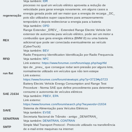
Veja também:
IDR
processo no qual um veículo elétrico aproveita a redução de
velocidade para gerar energia novamente, em alguns casos a
energia gerada pode até ser maior que a energia de recarga _DC_
regeneração
pois são utilizados super capacitores para armazenamento
temporário e depois redirecionar a energia para a bateria
Veja também:
OPD
Range Extender _EREV_ - Extended Range Electric Vehicle Um
extensor de autonomia para veículo elétrico, pode ser um motor a
combustão que gera energia elétrica (BMW i3) ou uma bateria
REX
adicional que pode ser conectada eventualmente ao veículo
(CyberTruck)
Veja também:
BEV
Radio Frequency Identification Identificação por Radio Frequencia
RFID
Veja também:
NFC
Link externo:
https://www.forumve.com/forum/app.php/tag/rfid
tipo de _pneu_ que consegue rodar sem pressão por alguns kms,
normalmente utilizado em veículos que não tem estepe
run flat
Link externo:
https://www.forumve.com/forum/viewtopic.php?p=3723#p3723
Battery Electric Vehicle Energy Consumption and Range Test
Procedure - Norma SAE que define procedimento para determinar
consumo e autonomia de veículos elétricos
SAE J1634
Veja também:
PBEV
,
EPA
Link externo:
https://www.forumve.com/forum/search.php?keywords=J1634
Sistema de Alimentação para Veículos Elétricos
SAVE
Veja também:
EVSE
Secretaria Nacional de Trânsito - antigo _DENATRAN_
SENATRAN
Veja também:
DENATRAN
,
CONTRAN
Simple Mail Transport Protocol - Protocolo utilizado na transferência
SMTP
de e-mail entre maquinas na internet