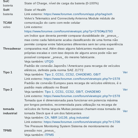
SoC
State of Charge, nível de carga da bateria (0-100%)
bateria
SoH
State of Health
bateria
Link externo:
https://www.forumve.com/forum/app.php/tag/soh
Volvo's Telematics and Connectivity Antenna Module módulo de
TCAM
comunicação do carro com rede celular
volvo
Link externo:
https://www.forumve.com/forum/viewtopic.php?p=3793#p3793
um índice que deveria permitir comparar durabilidade de _pneus_,
mas como cada fabricante acaba classificando de uma forma não
permite comprar entre fabricantes diferentes sem ter uma experiência
Threadwear
comparativa real. Além disso alguns fabricantes mudaram suas
próprias escalas e com isso depois de alguns anos pode não ser
possível comparar _pneus_ do mesmo fabricante.
Veja também:
UTQG
Padrão de conexão Japonês / Americano para recarga de veículos
elétricos, definido pela norma SAE J1772
Tipo 1
Ver
Veja também:
Tipo 2
,
CCS1
,
CCS2
,
CHADEMO
,
GB/T
Link externo:
https://www.forumve.com/forum/viewtopic.php?t=1578
Padrão de conexão Europeu para recarga de veículos elétricos, é o
padrão mais utilizado no Brasil
Tipo 2
Ver
Veja também:
Tipo 1
,
CCS1
,
CCS2
,
GB/T
,
CHADEMO
Link externo:
https://www.forumve.com/forum/viewtopic.php?t=1578
Tomada que é dimensionada para funcionar em potencia máxima
por longos periodos, recomendada para utilização na recarga de
tomada
veículos de forma segura Muitas pessoas chamam essa tomada de
Ver
industrial
tomada Steck que é um dos fabricantes
Veja também:
CA
,
NBR 14136
,
plug industrial
Link externo:
https://www.forumve.com/forum/viewtopic.php?t=1706
Tire Pressure Monitoring System Sistema de monitoramento de
TPMS
pressão nos _pneus_
Veja também:
iTPMS