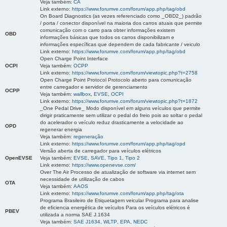
Veja também:
CA
Link externo:
https://www.forumve.com/forum/app.php/tag/obd
On Board Diagnostics (as vezes referenciado como _OBD2_) padrão
/ porta / conector disponível na maioria dos carros atuais que permite
comunicação com o carro para obter informações existem
OBD
informações básicas que todos os carros disponibilizam e
informações específicas que dependem de cada fabricante / veiculo
Link externo:
https://www.forumve.com/forum/app.php/tag/obd
Open Charge Point Interface
OCPI
Veja também:
OCPP
Link externo:
https://www.forumve.com/forum/viewtopic.php?t=2758
Open Charge Point Protocol Protocolo aberto para comunicação
entre carregador e servidor de gerenciamento
OCPP
Veja também:
wallbox
,
EVSE
,
OCPI
Link externo:
https://www.forumve.com/forum/viewtopic.php?t=1872
_One Pedal Drive_ Modo disponível em alguns veículos que permite
dirigir praticamente sem utilizar o pedal do freio pois ao soltar o pedal
do acelerador o veículo reduz drasticamente a velocidade ao
OPD
regenerar energia
Veja também:
regeneração
Link externo:
https://www.forumve.com/forum/app.php/tag/opd
Versão aberta de carregador para veículos elétricos
OpenEVSE
Veja também:
EVSE
,
SAVE
,
Tipo 1
,
Tipo 2
Link externo:
https://www.openevse.com/
Over The Air Processo de atualização de software via internet sem
necessidade de utilização de cabos
OTA
Veja também:
AAOS
Link externo:
https://www.forumve.com/forum/app.php/tag/ota
Programa Brasileiro de Etiquetagem veicular Programa para analise
de eficiencia energética de veículos Para os veículos elétricos é
PBEV
utilizada a norma SAE J.1634
Veja também:
SAE J1634
,
WLTP
,
EPA
,
NEDC