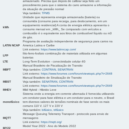
armazenado. Precisa que depois de calibrar seja feito um
procedimento para que o sistema do carro armazene a informação
da situação de pressão normal
Veja também:
TPMS
Unidade que representa energia armazenada (bateria) ou
consumida (consumo para recarga, para deslocamento, em um
equipamento residencial) A conta de energia elétrica apresenta o
kWh
consumo mensal em _kWh_ Se comparado com veículos a
combustão é o equivalente aos litros de combustível líquido ou m3
de gás.
Programa de avaliação independente de segurança para carros na
LATIN NCAP
America Latina e Caribe
Link externo:
https://www.latinncap.com/
lítio-ferro-fosfato combinação de materiais utilizada em algumas
LFP
baterias
LTE
Long-Term Evolution - conectividade celular 4G
Manual Brasileiro de Fiscalização de Transito
MBFT
Veja também:
CONTRAN
,
SENATRAN
Link externo:
https://www.forumve.com/forum/viewtopic.php?t=2648
Manual Brasileiro de Sinalização de Transito
MBST
Veja também:
SENATRAN
,
CONTRAN
Link externo:
https://www.forumve.com/forum/viewtopic.php?t=2649
MHEV
Mild Hybrid - Hibrido Leve
Sistema onde a energia em corrente alternada é fornecida utilizando
um condutor para fase elétrica e um condutor para o neutro, o Brasil
monofásico
tem diversos valores de tensões nominais de fase sendo os mais
comuns 110 V, 127 V e 220 V
Veja também:
bifásico
,
trifásico
Message Queuing Telemetry Transport - protocolo para envio de
MQTT
mensagens
Link externo:
https://mqtt.org/
Model Year 2022 - Ano do Modelo 2022
MY22