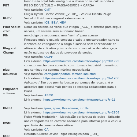
Peso Bruto Total Total em kg que o chassi do veículo suporta =
PBT
PESO DO VEÍCULO + PASSAGEIROS + CARGA
Veja também:
CMT
Plugin Hybrid Electric Vehicle _VEHP_ - Veículo Hibrido Plugin
PHEV
Veículo Híbrido recarregável externamente
Veja também:
ICE
,
BEV
,
HEV
Pilot Assist
Nome do sistema da Volvo que integra _ACC_ e sistema para seguir
volvo
as vias, um sistema semi autonomo basico
PIN
um código de segurança, uma "senha" para acesso
Processo onde o usuario conecta o cabo a um carregador, carro se
identifica ao carregador e a carga é iniciada sem necessidade de
Plug and
utilização de aplicativo pois os dados do veículo e de cobrança já
Charge
estão na base de dados do provedor de serviço
Veja também:
OCPP
Link externo:
https://www.forumve.com/forum/viewtopic.php?t=1922
conector macho para conexão com _tomada industrial_ permitindo
plug
uso continuo na corrente máxima especificada
industrial
Veja também:
carregador portátil
,
tomada industrial
Link externo:
https://www.forumve.com/forum/viewtopic.php?t=1706
Aplicativo / Site que permite buscar por pontos de recarga, é o
aplicativo que possui mais pontos de recarga cadastrados para o
PlugShare
Brasil
software
Veja também:
ABRP
Link externo:
https://www.forumve.com/forum/viewtopic.php?t=11
PNEU
Veja também:
tpms
,
itpms
,
threadwear
,
run flat
Link externo:
https://www.forumve.com/forum/viewtopic.php?t=2769
Pulse Width Modulation - Modulação por largura de pulso - Utilizado
nos carregadores de corrente alternada para informar para o veículo
PWM
qual limite de corrente deve utilizar
Veja também:
CA
Residual Current Device - sigla em ingles para _IDR_
RCD