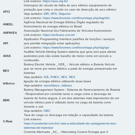
Link externo:
https://aea.org.br/
Interruptor de circuito de falha de arco elétrico equipamento de
proteção que corta o circuito no caso de detecção de arco elétrico
AFCI
Veja também:
IDR
,
DPS
,
Disjuntor
Link externo:
https://www.forumve.com/forum/app.php/tag/afci
Agência Nacional de Energia Elétrica Órgão regulador do
ANEEL
fornecimento de energia elétrica no Brasil
Associação Nacional dos Fabricantes de Veículos Automotores
ANFAVEA
Link externo:
https://anfavea.com.br/
Application Programming Interface padrões de funções / serviços
API
que permite integração entre aplicações
Link externo:
https://www.forumve.com/forum/app.php/tag/api
Audible Vehicle Alerting System sistema que gera som para alertar
AVAS
pedestres pois não existe barulho de motor como em veículo a
combustão
Battery Electric Vehicle _VEB_ - Veículo elétrico a Bateria Veículo
que se move por motor elétrico a partir de energia armazenada em
BEV
baterias
Veja também:
ICE
,
PHEV
,
HEV
,
REX
ligação de energia elétrica utilizando duas fases
bifásico
Veja também:
monofásico
,
trifásico
Battery Management System - Sistema de Gerenciamento de Bateria
- Responsável por controlar tanto a carga como a descarga da
bateria de forma segura, é um dos sistemas mais importantes de um
BMS
veículo elétrico pois é utilizado tanto na carga da bateria como
durante o uso
Veja também:
OBC
Taxa de carga ou descarga em relação a capacidade da bateria
Link externo:
C-Rate
https://canalsolar.com.br/c-rate-a-velocidade-de-carregamento-dos-
sistemas-de-baterias/
Corrente Alternada _AC_ - Alternating Current Energia que é