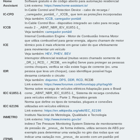
Home
Software gratuito e de código aberto para automação residencial
Assistant
Link externo:
https://www.home-assistant.io/
In-Cable Control and Protection Device - cabo de recarga /
IC-CPD
_carregador_portátil_ / _ICCB_ que tem as proteções incorporadas
Veja também:
ICCB
,
carregador portátil
In-Cable Control Box - dispositivo integrado ao cabo para recarga
ICCB
modo 2 - _ABNT_NBR_IEV_61851-1_
Veja também:
carregador portátil
Internal Combustion Engine - Motor de Combustão Interna Motor
que utiliza combustível para gerar energia, alguns chamam de motor
ICE
térmico pois é mais eficiente em gerar calor do que efetivamente
para movimentar um veículo
Veja também:
HEV
,
PHEV
,
BEV
interruptor diferencial residual (muitas vezes chamado somente de
_DR_) (_RCD_ / _RCDB_ em inglês) Serve para proteger as pessoas
contra choques, verifica se não existe fuga de corrente (ex. uma
IDR
pessoa que leva um choque), caso identifique possível fuga
desarma cortando o circuito
Veja também:
disjuntor
,
DPS
,
DDR
,
RCD
, RCDB
Link externo:
https://www.forumve.com/forum/app.php/tag/idr
Norma sobre recarga de veículos elétricos Adaptação para o Brasil
IEC 61851-1
como _ABNT_NBR_IEC_61851-1_ Sistema de recarga condutiva
para veículos elétricos - Parte 1: Requisitos gerais
Norma que define os tipos de tomadas, plugues e conexões
IEC 62196
utilizadas em veículos elétricos
Link externo:
https://en.wikipedia.org/wiki/IEC_62196
Instituto Nacional de Metrologia, Qualidade e Tecnologia
INMETRO
Link externo:
http://www.inmetro.gov.br/
indirect Tire Pressure Monitoring System Sistema de monitoramento
de pressão de _pneus_ de forma indireta, utiliza sensors de ABS por
exemplo para determinar uma variação no giro das rodas que vai
indicar uma variação nos _pneus_ de acordo com um padrão pré
iTPMS