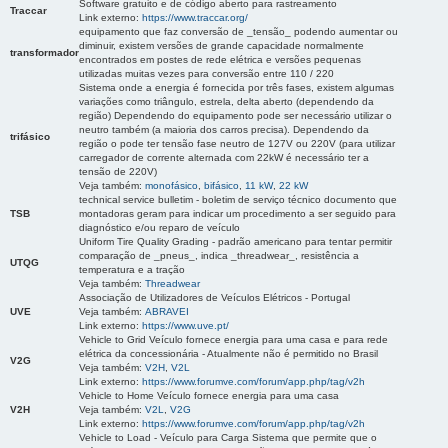
Software gratuito e de código aberto para rastreamento
Traccar
Link externo:
https://www.traccar.org/
equipamento que faz conversão de _tensão_ podendo aumentar ou
diminuir, existem versões de grande capacidade normalmente
transformador
encontrados em postes de rede elétrica e versões pequenas
utilizadas muitas vezes para conversão entre 110 / 220
Sistema onde a energia é fornecida por três fases, existem algumas
variações como triângulo, estrela, delta aberto (dependendo da
região) Dependendo do equipamento pode ser necessário utilizar o
neutro também (a maioria dos carros precisa). Dependendo da
trifásico
região o pode ter tensão fase neutro de 127V ou 220V (para utilizar
carregador de corrente alternada com 22kW é necessário ter a
tensão de 220V)
Veja também:
monofásico
,
bifásico
,
11 kW
,
22 kW
technical service bulletim - boletim de serviço técnico documento que
TSB
montadoras geram para indicar um procedimento a ser seguido para
diagnóstico e/ou reparo de veículo
Uniform Tire Quality Grading - padrão americano para tentar permitir
comparação de _pneus_, indica _threadwear_, resistência a
UTQG
temperatura e a tração
Veja também:
Threadwear
Associação de Utilizadores de Veículos Elétricos - Portugal
UVE
Veja também:
ABRAVEI
Link externo:
https://www.uve.pt/
Vehicle to Grid Veículo fornece energia para uma casa e para rede
elétrica da concessionária - Atualmente não é permitido no Brasil
V2G
Veja também:
V2H
,
V2L
Link externo:
https://www.forumve.com/forum/app.php/tag/v2h
Vehicle to Home Veículo fornece energia para uma casa
V2H
Veja também:
V2L
,
V2G
Link externo:
https://www.forumve.com/forum/app.php/tag/v2h
Vehicle to Load - Veículo para Carga Sistema que permite que o