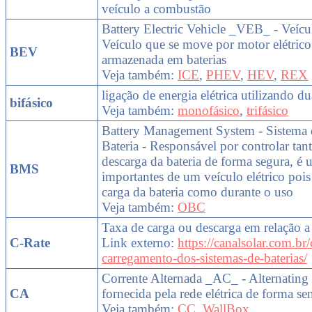
veículo a combustão
Battery Electric Vehicle _VEB_ - Veícul
Veículo que se move por motor elétrico 
BEV
armazenada em baterias
Veja também:
ICE
,
PHEV
,
HEV
,
REX
ligação de energia elétrica utilizando du
bifásico
Veja também:
monofásico
,
trifásico
Battery Management System - Sistema 
Bateria - Responsável por controlar tan
descarga da bateria de forma segura, é
BMS
importantes de um veículo elétrico pois 
carga da bateria como durante o uso
Veja também:
OBC
Taxa de carga ou descarga em relação a
C-Rate
Link externo:
https://canalsolar.com.br/
carregamento-dos-sistemas-de-baterias/
Corrente Alternada _AC_ - Alternating
CA
fornecida pela rede elétrica de forma se
Veja também:
CC
,
WallBox