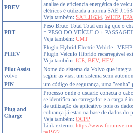
analise de eficiencia energética de veíc
PBEV
elétricos é utilizada a norma SAE J.16
Veja também:
SAE J1634
,
WLTP
,
EPA
Peso Bruto Total Total em kg que o cha
PBT
= PESO DO VEÍCULO + PASSAGE
Veja também:
CMT
Plugin Hybrid Electric Vehicle _VEHP
PHEV
Plugin Veículo Híbrido recarregável ex
Veja também:
ICE
,
BEV
,
HEV
Pilot Assist
Nome do sistema da Volvo que integra
volvo
seguir as vias, um sistema semi autono
PIN
um código de segurança, uma "senha" p
Processo onde o usuario conecta o cabo
se identifica ao carregador e a carga é 
de utilização de aplicativo pois os dado
Plug and
cobrança já estão na base de dados do 
Charge
Veja também:
OCPP
Link externo:
https://www.forumve.co
t=1922