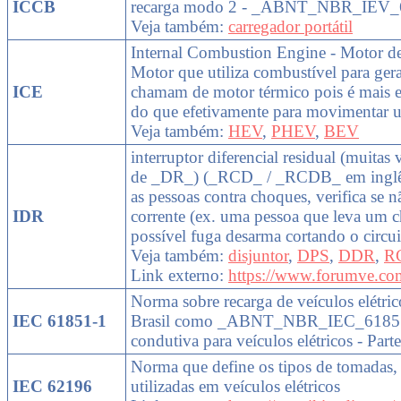
ICCB
recarga modo 2 - _ABNT_NBR_IEV_
Veja também:
carregador portátil
Internal Combustion Engine - Motor d
Motor que utiliza combustível para gera
ICE
chamam de motor térmico pois é mais ef
do que efetivamente para movimentar 
Veja também:
HEV
,
PHEV
,
BEV
interruptor diferencial residual (muita
de _DR_) (_RCD_ / _RCDB_ em inglês)
as pessoas contra choques, verifica se n
IDR
corrente (ex. uma pessoa que leva um c
possível fuga desarma cortando o circui
Veja também:
disjuntor
,
DPS
,
DDR
,
R
Link externo:
https://www.forumve.com
Norma sobre recarga de veículos elétri
IEC 61851-1
Brasil como _ABNT_NBR_IEC_61851-1
condutiva para veículos elétricos - Parte
Norma que define os tipos de tomadas,
IEC 62196
utilizadas em veículos elétricos