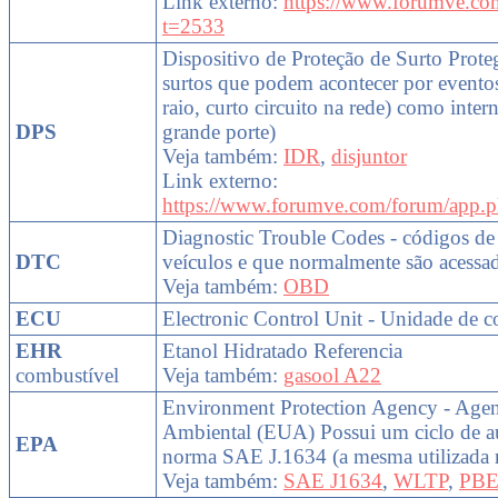
Link externo:
https://www.forumve.co
t=2533
Dispositivo de Proteção de Surto Proteg
surtos que podem acontecer por evento
raio, curto circuito na rede) como inte
DPS
grande porte)
Veja também:
IDR
,
disjuntor
Link externo:
https://www.forumve.com/forum/app.p
Diagnostic Trouble Codes - códigos de 
DTC
veículos e que normalmente são acess
Veja também:
OBD
ECU
Electronic Control Unit - Unidade de co
EHR
Etanol Hidratado Referencia
combustível
Veja também:
gasool A22
Environment Protection Agency - Agen
Ambiental (EUA) Possui um ciclo de 
EPA
norma SAE J.1634 (a mesma utilizada n
Veja também:
SAE J1634
,
WLTP
,
PB