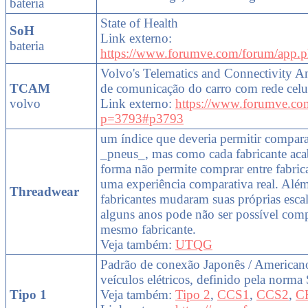
bateria
State of Health
SoH
Link externo:
bateria
https://www.forumve.com/forum/app.p
Volvo's Telematics and Connectivity 
TCAM
de comunicação do carro com rede celu
volvo
Link externo:
https://www.forumve.co
p=3793#p3793
um índice que deveria permitir compara
_pneus_, mas como cada fabricante aca
forma não permite comprar entre fabrica
uma experiência comparativa real. Além
Threadwear
fabricantes mudaram suas próprias esca
alguns anos pode não ser possível com
mesmo fabricante.
Veja também:
UTQG
Padrão de conexão Japonês / Americano
veículos elétricos, definido pela norm
Tipo 1
Veja também:
Tipo 2
,
CCS1
,
CCS2
,
C