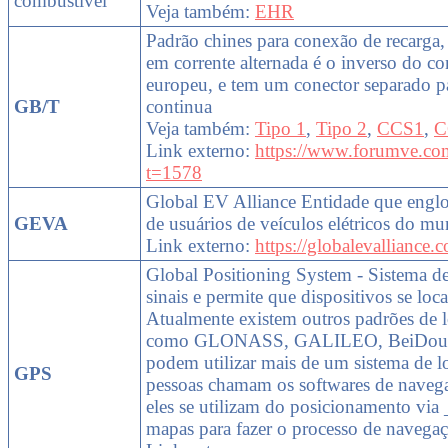
combustível
Veja também:
EHR
Padrão chines para conexão de recarga, 
em corrente alternada é o inverso do c
europeu, e tem um conector separado pa
GB/T
continua
Veja também:
Tipo 1
,
Tipo 2
,
CCS1
,
C
Link externo:
https://www.forumve.co
t=1578
Global EV Alliance Entidade que englo
GEVA
de usuários de veículos elétricos do m
Link externo:
https://globalevalliance.
Global Positioning System - Sistema de 
sinais e permite que dispositivos se loc
Atualmente existem outros padrões de lo
como GLONASS, GALILEO, BeiDou - d
podem utilizar mais de um sistema de l
GPS
pessoas chamam os softwares de nave
eles se utilizam do posicionamento vi
mapas para fazer o processo de navega