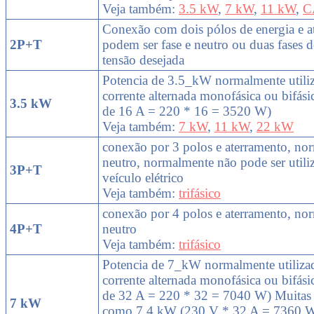
Veja também:
3.5 kW
,
7 kW
,
11 kW
,
C
Conexão com dois pólos de energia e a
2P+T
podem ser fase e neutro ou duas fases 
tensão desejada
Potencia de 3.5_kW normalmente utili
corrente alternada monofásica ou bifás
3.5 kW
de 16 A = 220 * 16 = 3520 W)
Veja também:
7 kW
,
11 kW
,
22 kW
conexão por 3 polos e aterramento, nor
neutro, normalmente não pode ser utili
3P+T
veículo elétrico
Veja também:
trifásico
conexão por 4 polos e aterramento, no
4P+T
neutro
Veja também:
trifásico
Potencia de 7_kW normalmente utiliza
corrente alternada monofásica ou bifás
de 32 A = 220 * 32 = 7040 W) Muitas 
7 kW
como 7.4 kW (230 V * 32 A = 7360 