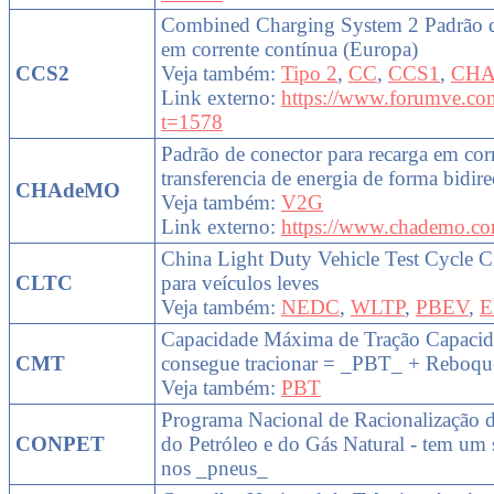
Combined Charging System 2 Padrão d
em corrente contínua (Europa)
CCS2
Veja também:
Tipo 2
,
CC
,
CCS1
,
CH
Link externo:
https://www.forumve.co
t=1578
Padrão de conector para recarga em cor
transferencia de energia de forma bidire
CHAdeMO
Veja também:
V2G
Link externo:
https://www.chademo.co
China Light Duty Vehicle Test Cycle Ci
CLTC
para veículos leves
Veja também:
NEDC
,
WLTP
,
PBEV
,
E
Capacidade Máxima de Tração Capacid
CMT
consegue tracionar = _PBT_ + Reboque 
Veja também:
PBT
Programa Nacional de Racionalização 
CONPET
do Petróleo e do Gás Natural - tem um s
nos _pneus_