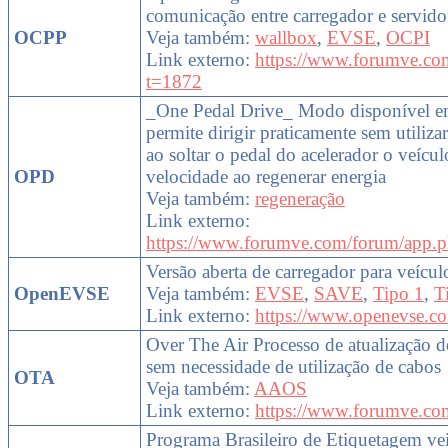
comunicação entre carregador e servid
OCPP
Veja também:
wallbox
,
EVSE
,
OCPI
Link externo:
https://www.forumve.co
t=1872
_One Pedal Drive_ Modo disponível em
permite dirigir praticamente sem utiliza
ao soltar o pedal do acelerador o veícu
OPD
velocidade ao regenerar energia
Veja também:
regeneração
Link externo:
https://www.forumve.com/forum/app.p
Versão aberta de carregador para veículo
OpenEVSE
Veja também:
EVSE
,
SAVE
,
Tipo 1
,
T
Link externo:
https://www.openevse.c
Over The Air Processo de atualização de
sem necessidade de utilização de cabos
OTA
Veja também:
AAOS
Link externo:
https://www.forumve.com
Programa Brasileiro de Etiquetagem ve