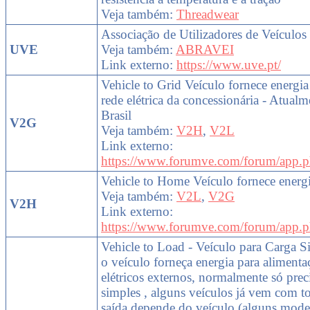
Veja também:
Threadwear
Associação de Utilizadores de Veículos 
UVE
Veja também:
ABRAVEI
Link externo:
https://www.uve.pt/
Vehicle to Grid Veículo fornece energia
rede elétrica da concessionária - Atual
Brasil
V2G
Veja também:
V2H
,
V2L
Link externo:
https://www.forumve.com/forum/app.p
Vehicle to Home Veículo fornece energ
Veja também:
V2L
,
V2G
V2H
Link externo:
https://www.forumve.com/forum/app.p
Vehicle to Load - Veículo para Carga S
o veículo forneça energia para aliment
elétricos externos, normalmente só pre
simples , alguns veículos já vem com 
saída depende do veículo (alguns mod