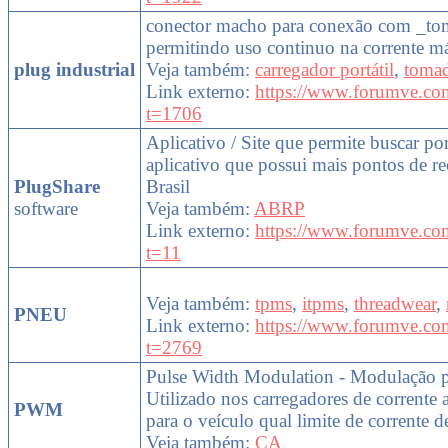
conector macho para conexão com _tom
permitindo uso continuo na corrente m
plug industrial
Veja também:
carregador portátil
,
tomad
Link externo:
https://www.forumve.co
t=1706
Aplicativo / Site que permite buscar po
aplicativo que possui mais pontos de re
PlugShare
Brasil
software
Veja também:
ABRP
Link externo:
https://www.forumve.co
t=11
Veja também:
tpms
,
itpms
,
threadwear
,
PNEU
Link externo:
https://www.forumve.co
t=2769
Pulse Width Modulation - Modulação po
Utilizado nos carregadores de corrente 
PWM
para o veículo qual limite de corrente de
Veja também:
CA