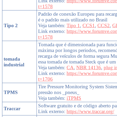
Link externo:
https://www.forumve.co
t=1578
Padrão de conexão Europeu para recarga
é o padrão mais utilizado no Brasil
Tipo 2
Veja também:
Tipo 1
,
CCS1
,
CCS2
,
G
Link externo:
https://www.forumve.co
t=1578
Tomada que é dimensionada para funci
máxima por longos periodos, recomenda
recarga de veículos de forma segura M
tomada
essa tomada de tomada Steck que é um 
industrial
Veja também:
CA
,
NBR 14136
,
plug i
Link externo:
https://www.forumve.co
t=1706
Tire Pressure Monitoring System Sist
TPMS
pressão nos _pneus_
Veja também:
iTPMS
Software gratuito e de código aberto pa
Traccar
Link externo:
https://www.traccar.org/