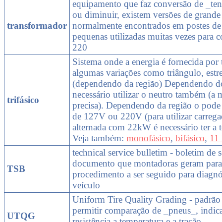
equipamento que faz conversão de _te
ou diminuir, existem versões de grande
transformador
normalmente encontrados em postes de r
pequenas utilizadas muitas vezes para c
220
Sistema onde a energia é fornecida por t
algumas variações como triângulo, estrel
(dependendo da região) Dependendo d
necessário utilizar o neutro também (a 
trifásico
precisa). Dependendo da região o pode t
de 127V ou 220V (para utilizar carrega
alternada com 22kW é necessário ter a
Veja também:
monofásico
,
bifásico
,
11
technical service bulletim - boletim de 
documento que montadoras geram para
TSB
procedimento a ser seguido para diagnó
veículo
Uniform Tire Quality Grading - padrão 
permitir comparação de _pneus_, indic
UTQG
resistência a temperatura e a tração