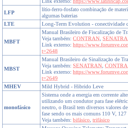
Link externo:
https://www.latinncap.c
lítio-ferro-fosfato combinação de materi
LFP
algumas baterias
LTE
Long-Term Evolution - conectividade c
Manual Brasileiro de Fiscalização de Tr
Veja também:
CONTRAN
,
SENATR
MBFT
Link externo:
https://www.forumve.co
t=2648
Manual Brasileiro de Sinalização de Tra
Veja também:
SENATRAN
,
CONTRA
MBST
Link externo:
https://www.forumve.co
t=2649
MHEV
Mild Hybrid - Hibrido Leve
Sistema onde a energia em corrente alte
utilizando um condutor para fase elétri
monofásico
neutro, o Brasil tem diversos valores d
fase sendo os mais comuns 110 V, 127
Veja também:
bifásico
,
trifásico