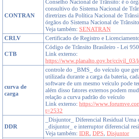
Conselho Nacional de Trânsito: é o ó
consultivo do Sistema Nacional de Trân
CONTRAN
diretrizes da Política Nacional de Trâns
órgãos do Sistema Nacional de Trânsito
Veja também:
SENATRAN
CRLV
Certificado de Registro e Licenciament
Código de Trânsito Brasileiro - Lei 95
CTB
Link externo:
https://www.planalto.gov.br/ccivil_03
controle do _BMS_ do veículo que gere
utilizada durante a carga da bateria, ca
software de um mesmo veículo pode ter
curva de
além disso fatores externos podem mu
carga
relação a curva padrão do veículo
Link externo:
https://www.forumve.co
t=2532
_Disjuntor_ Diferencial Residual Uma
DDR
_disjuntor_ e interruptor diferencial res
Veja também:
IDR
,
DPS
,
Disjuntor