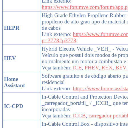
Link externo:
https://www.forumve.com/forum/app.p
High Grade Ethylen Propilene Rubber -
propileno de alto grau tipo de material
HEPR
de cabos
Link externo:
https://www.forumve.co
p=3778#p3778
Hybrid Electric Vehicle _VEH_ - Veícul
Veículo que possui dois modos de propu
HEV
normalmente um motor a combustão e u
Veja também:
ICE
,
PHEV
,
REX
,
BEV
Software gratuito e de código aberto p
Home
residencial
Assistant
Link externo:
https://www.home-assista
In-Cable Control and Protection Device 
_carregador_portátil_ / _ICCB_ que te
IC-CPD
incorporadas
Veja também:
ICCB
,
carregador portáti
In-Cable Control Box - dispositivo int