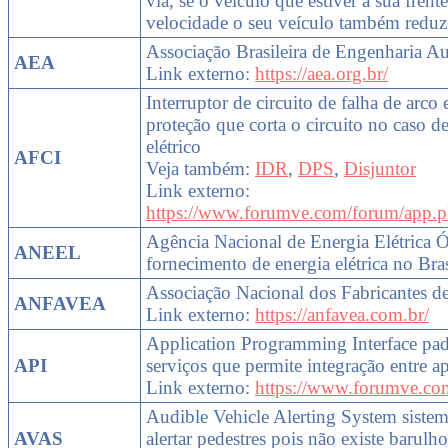
via, se o veículo que estiver a sua frente
velocidade o seu veículo também reduz
Associação Brasileira de Engenharia A
AEA
Link externo:
https://aea.org.br/
Interruptor de circuito de falha de arco
proteção que corta o circuito no caso d
elétrico
AFCI
Veja também:
IDR
,
DPS
,
Disjuntor
Link externo:
https://www.forumve.com/forum/app.ph
Agência Nacional de Energia Elétrica 
ANEEL
fornecimento de energia elétrica no Bras
Associação Nacional dos Fabricantes d
ANFAVEA
Link externo:
https://anfavea.com.br/
Application Programming Interface pad
API
serviços que permite integração entre a
Link externo:
https://www.forumve.com
Audible Vehicle Alerting System siste
AVAS
alertar pedestres pois não existe baru