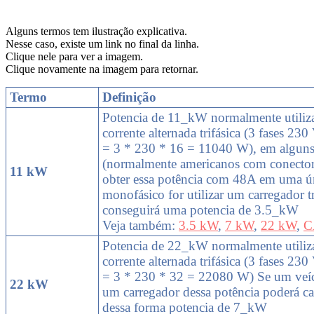
Alguns termos tem ilustração explicativa.
Nesse caso, existe um link no final da linha.
Clique nele para ver a imagem.
Clique novamente na imagem para retornar.
Termo
Definição
Potencia de 11_kW normalmente utiliz
corrente alternada trifásica (3 fases 23
= 3 * 230 * 16 = 11040 W), em alguns
(normalmente americanos com conector
11 kW
obter essa potência com 48A em uma ún
monofásico for utilizar um carregador t
conseguirá uma potencia de 3.5_kW
Veja também:
3.5 kW
,
7 kW
,
22 kW
,
C
Potencia de 22_kW normalmente utiliz
corrente alternada trifásica (3 fases 23
= 3 * 230 * 32 = 22080 W) Se um veíc
22 kW
um carregador dessa potência poderá c
dessa forma potencia de 7_kW