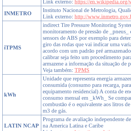
Link externo:
https://en.wikipedia.or
Instituto Nacional de Metrologia, Qual
INMETRO
Link externo:
http://www.inmetro.gov.
indirect Tire Pressure Monitoring Syst
monitoramento de pressão de _pneus_ de
sensors de ABS por exemplo para dete
giro das rodas que vai indicar uma var
iTPMS
acordo com um padrão pré armazenado.
calibrar seja feito um procedimento par
armazene a informação da situação de 
Veja também:
TPMS
Unidade que representa energia armazen
consumida (consumo para recarga, par
equipamento residencial) A conta de ene
kWh
consumo mensal em _kWh_ Se compara
combustão é o equivalente aos litros d
m3 de gás.
Programa de avaliação independente de
LATIN NCAP
na America Latina e Caribe