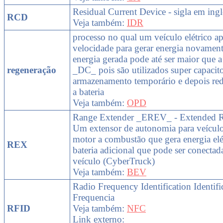
Residual Current Device - sigla em ing
RCD
Veja também:
IDR
processo no qual um veículo elétrico ap
velocidade para gerar energia novament
energia gerada pode até ser maior que a
regeneração
_DC_ pois são utilizados super capacito
armazenamento temporário e depois redi
a bateria
Veja também:
OPD
Range Extender _EREV_ - Extended Ra
Um extensor de autonomia para veículo
motor a combustão que gera energia e
REX
bateria adicional que pode ser conecta
veículo (CyberTruck)
Veja também:
BEV
Radio Frequency Identification Identif
Frequencia
RFID
Veja também:
NFC
Link externo: