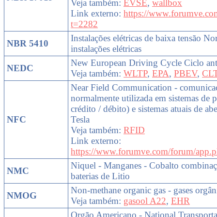
Veja também:
EVSE
,
wallbox
Link externo:
https://www.forumve.co
t=2282
Instalações elétricas de baixa tensão No
NBR 5410
instalações elétricas
New European Driving Cycle Ciclo ant
NEDC
Veja também:
WLTP
,
EPA
,
PBEV
,
CL
Near Field Communication - comunicaçã
normalmente utilizada em sistemas de 
crédito / débito) e sistemas atuais de a
NFC
Tesla
Veja também:
RFID
Link externo:
https://www.forumve.com/forum/app.p
Niquel - Manganes - Cobalto combinaçã
NMC
baterias de Litio
Non-methane organic gas - gases orgâ
NMOG
Veja também:
gasool A22
,
EHR
Orgão Americano - National Transporta