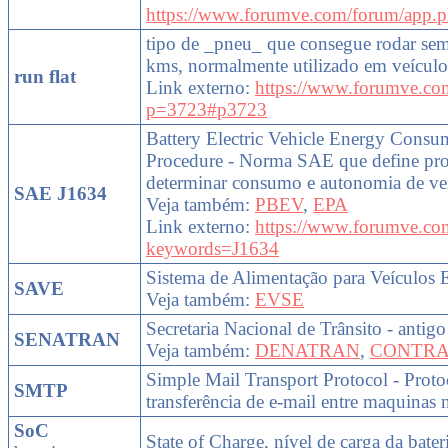
https://www.forumve.com/forum/app.ph
tipo de _pneu_ que consegue rodar sem
kms, normalmente utilizado em veículo
run flat
Link externo:
https://www.forumve.co
p=3723#p3723
Battery Electric Vehicle Energy Consu
Procedure - Norma SAE que define pr
determinar consumo e autonomia de veíc
SAE J1634
Veja também:
PBEV
,
EPA
Link externo:
https://www.forumve.co
keywords=J1634
Sistema de Alimentação para Veículos E
SAVE
Veja também:
EVSE
Secretaria Nacional de Trânsito - a
SENATRAN
Veja também:
DENATRAN
,
CONTR
Simple Mail Transport Protocol - Proto
SMTP
transferência de e-mail entre maquinas n
SoC
State of Charge, nível de carga da bate