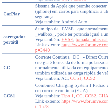
Sistema da Apple que permite conectar 
(iphone) em carros para simplificar a uti
CarPlay
segurança
Veja também: Android Auto
é um tipo de _EVSE_ que normalment
_wallbox_, pode ter potencia igual a 
carregador
Veja também:
EVSE
,
tomada industrial
portátil
Link externo:
https://www.forumve.co
p=3440
Corrente Continua _DC_ - Direct Curr
energia é fornecida de forma polarizada 
CC
normalmente utilizada em equipamentos 
também utilizada na carga rápida de veí
Veja também: AC,
CCS1
,
CCS2
Combined Charging System 1 Padrão d
em corrente contínua (EUA)
CCS1
Veja também:
Tipo 1
,
CC
,
CCS2
,
CH
Link externo:
https://www.forumve.co
t=1578