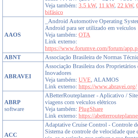
Veja também:
3.5 kW
,
11 kW
,
22 kW
,
bifásico
_Android Automotive Operating Syste
Android para ser utilizado em veículos
AAOS
Veja também:
OTA
Link externo:
https://www.forumve.com/forum/app.p
ABNT
Associação Brasileira de Normas Técni
Associação Brasileira dos Proprietários 
Inovadores
ABRAVEI
Veja também:
UVE
, ALAMOS
Link externo:
https://www.abravei.org/
ABetterRouteplanner - Aplicativo / Sit
ABRP
viagens com veículos elétricos
software
Veja também:
PlugShare
Link externo:
https://abetterrouteplann
Adaptative Cruise Control - Controle d
Sistema de controle de velocidade que 
ACC