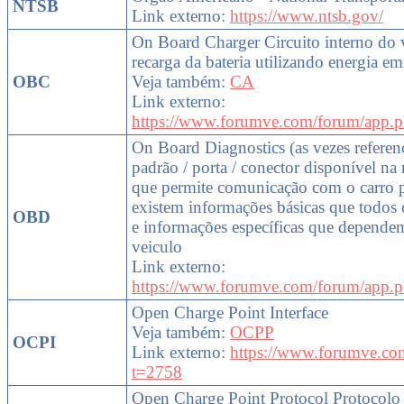
NTSB
Link externo:
https://www.ntsb.gov/
On Board Charger Circuito interno do 
recarga da bateria utilizando energia em
OBC
Veja também:
CA
Link externo:
https://www.forumve.com/forum/app.p
On Board Diagnostics (as vezes refe
padrão / porta / conector disponível na 
que permite comunicação com o carro p
existem informações básicas que todos 
OBD
e informações específicas que dependem
veiculo
Link externo:
https://www.forumve.com/forum/app.p
Open Charge Point Interface
Veja também:
OCPP
OCPI
Link externo:
https://www.forumve.co
t=2758
Open Charge Point Protocol Protocolo 