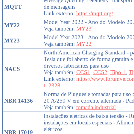
Message Queuing Telemetry Transport -
MQTT
de mensagens
Link externo:
https://mqtt.org/
Model Year 2022 - Ano do Modelo 20
MY22
Veja também:
MY23
Model Year 2023 - Ano do Modelo 20
MY23
Veja também:
MY22
North American Charging Standard - p
Tesla que foi aberto de forma gratuita e
diversos fabricantes para uso
NACS
Veja também:
CCS1
,
CCS2
,
Tipo 1
,
Ti
Link externo:
https://www.forumve.co
t=2328
Norma de Plugues e tomadas para uso d
NBR 14136
20 A/250 V em corrente alternada - Pa
Veja também:
tomada industrial
Instalações elétricas de baixa tensão - R
instalações em locais especiais - Alimen
elétricos
NBR 17019