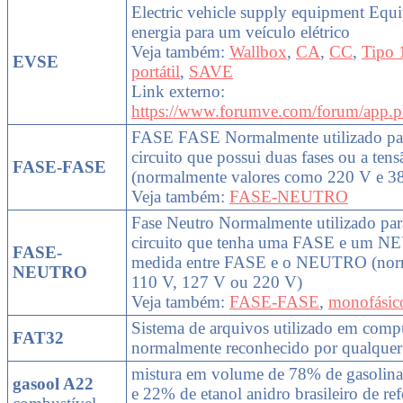
Electric vehicle supply equipment Equ
energia para um veículo elétrico
Veja também:
Wallbox
,
CA
,
CC
,
Tipo 
EVSE
portátil
,
SAVE
Link externo:
https://www.forumve.com/forum/app.p
FASE FASE Normalmente utilizado par
circuito que possui duas fases ou a tens
FASE-FASE
(normalmente valores como 220 V e 3
Veja também:
FASE-NEUTRO
Fase Neutro Normalmente utilizado par
circuito que tenha uma FASE e um N
FASE-
medida entre FASE e o NEUTRO (nor
NEUTRO
110 V, 127 V ou 220 V)
Veja também:
FASE-FASE
,
monofásic
Sistema de arquivos utilizado em compu
FAT32
normalmente reconhecido por qualque
mistura em volume de 78% de gasolina b
gasool A22
e 22% de etanol anidro brasileiro de ref